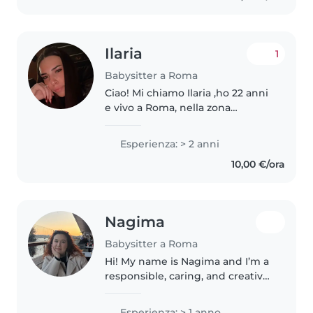
a soddisfare..
Ilaria
1
Babysitter a Roma
Ciao! Mi chiamo Ilaria ,ho 22 anni
e vivo a Roma, nella zona
Balduina. Ho due anni di
esperienza come baby sitter,
Esperienza: > 2 anni
durante i quali mi sono occupata
10,00 €/ora
di bambini di varie età,
aiutandoli..
Nagima
Babysitter a Roma
Hi! My name is Nagima and I’m a
responsible, caring, and creative
person with experience looking
after children from newborns up
Esperienza: > 1 anno