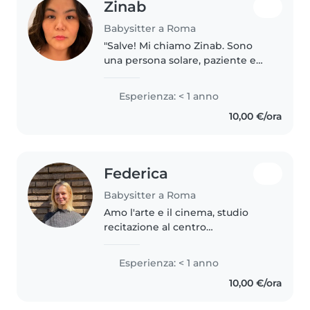
Zinab
Babysitter a Roma
"Salve! Mi chiamo Zinab. Sono
una persona solare, paziente e
amo stare con i bambini. Anche
se sto ancora imparando
Esperienza: < 1 anno
l'italiano, mi impegno al
10,00 €/ora
massimo per comunicare con
dolcezza e..
Federica
Babysitter a Roma
Amo l'arte e il cinema, studio
recitazione al centro
sperimentale a Roma. Amo
giocare insieme ai bambini e
Esperienza: < 1 anno
coltivare la nostra creatività. Ho
10,00 €/ora
21 anni ed ho esperienza con
bambini piccoli...