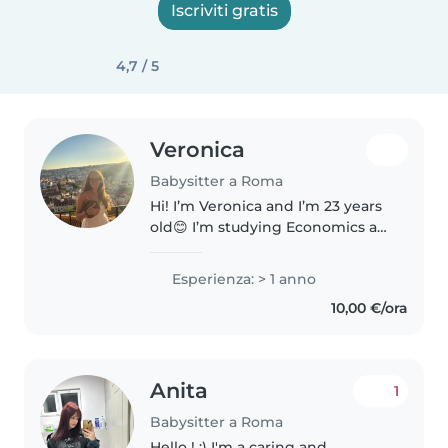
Iscriviti gratis
4,7 / 5
Veronica
Babysitter a Roma
Hi! I’m Veronica and I’m 23 years
old😊 I’m studying Economics at
Sapienza and I really love
children. I'm a cheerful, outgoing
Esperienza: > 1 anno
girl who's always eager to get
10,00 €/ora
involved. I love being..
Anita
1
Babysitter a Roma
Hello ! :) I'm a caring and