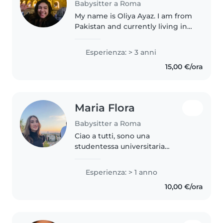
Babysitter a Roma
My name is Oliya Ayaz. I am from
Pakistan and currently living in
Rome, Italy. I have completed my
BS in Human Nutrition and
Esperienza: > 3 anni
Dietetics. I can speak English
15,00 €/ora
very well. I am a caring,..
Maria Flora
Babysitter a Roma
Ciao a tutti, sono una
studentessa universitaria
fuorisede di 20 anni. Abito in
zona Piramide e cerco lavoro
Esperienza: > 1 anno
come babysitter o aiuto compiti.
10,00 €/ora
Disponibilità completa durante il
weekend,..