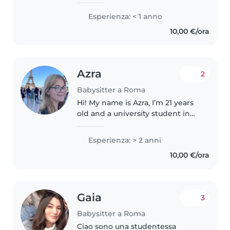
sono una studentessa di
Infermieristica al terzo anno. Da
Esperienza: < 1 anno
sempre amo stare a contatto con
10,00 €/ora
bambini e ragazzi, sono infatti
una..
Azra
2
Babysitter a Roma
Hi! My name is Azra, I’m 21 years
old and a university student in
Rome. I have previous
experience combining
Esperienza: > 2 anni
babysitting with English
10,00 €/ora
teaching, which allowed me to
support children..
Gaia
3
Babysitter a Roma
Ciao sono una studentessa