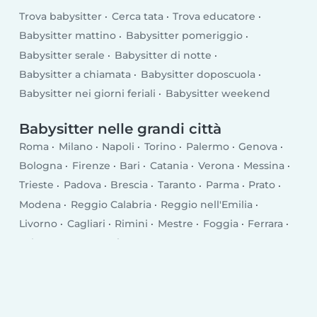
Trova babysitter
Cerca tata
Trova educatore
Babysitter mattino
Babysitter pomeriggio
Babysitter serale
Babysitter di notte
Babysitter a chiamata
Babysitter doposcuola
Babysitter nei giorni feriali
Babysitter weekend
Babysitter nelle grandi città
Roma
Milano
Napoli
Torino
Palermo
Genova
Bologna
Firenze
Bari
Catania
Verona
Messina
Trieste
Padova
Brescia
Taranto
Parma
Prato
Modena
Reggio Calabria
Reggio nell'Emilia
Livorno
Cagliari
Rimini
Mestre
Foggia
Ferrara
Salerno
Monza
Siracusa
Bergamo
Trento
Perugia
Pescara
Forlì
Vicenza
Terni
Pisa
Bolzano