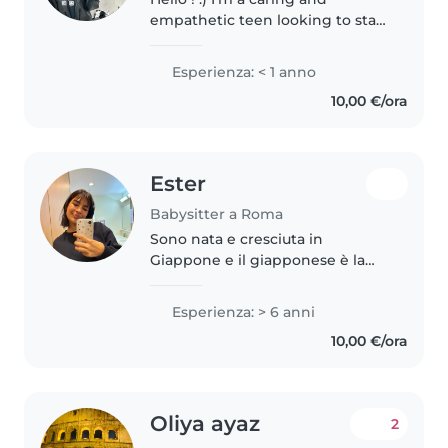
empathetic teen looking to start
my journey in childcare. I'm
comfortable with pets and can
Esperienza: < 1 anno
assist with homework. I love
10,00 €/ora
drawing and enjoy engaging
with..
Ester
Babysitter a Roma
Sono nata e cresciuta in
Giappone e il giapponese è la
mia lingua madre. Parlo italiano
fluentemente e mi sento
Esperienza: > 6 anni
particolarmente sicura nella
10,00 €/ora
lettura e comprensione scritta.
Attualmente..
Oliya ayaz
2