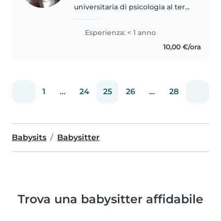
universitaria di psicologia al terzo
anno, abito a Roma nel quartiere
Prati. Anche se non ho lunga
Esperienza: < 1 anno
esperienza lavorativa, adoro
10,00 €/ora
prendermi cura dei bambini,..
1
...
24
25
26
...
28
Babysits
Babysitter
Trova una babysitter affidabile