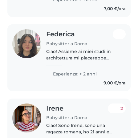
to 4 years old. I’ve also
7,00 €/ora
volunteered at an afterschool..
Federica
Babysitter a Roma
Ciao! Assieme ai miei studi in
architettura mi piacerebbe
lavorare come babysitter. Ho già
una certa esperienza nel fare da
Esperienza: > 2 anni
babysitter. Sono creativa,
9,00 €/ora
divertente ed energica, e oltre..
Irene
2
Babysitter a Roma
Ciao! Sono Irene, sono una
ragazza romana, ho 21 anni e