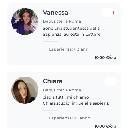
Vanessa
1
Babysitter a Roma
Sono una studentessa della
Sapienza laureata in Lettere
Moderne, ho esperienza in
babysitting e aiuto compiti
Esperienza: > 3 anni
ormai da quattro anni. Ho
10,00 €/ora
lavorato con bambini piccoli e
adolescenti...
Chiara
Babysitter a Roma
ciao a tutti! mi chiamo
Chiara,studio lingue alla sapienza
e ho 23 anni. non ho nessuna
esperienza con i bambini ma
Esperienza: < 1 anno
sono una persona solare e
10,00 €/ora
sempre disponibile,sono pronta