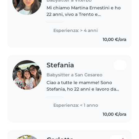
Babysitter a Viterbo
Mi chiamo Martina Ernestini e ho
22 anni, vivo a Trento e
attualmente sono una
studentessa di Giurisprudenza.
Esperienza: > 4 anni
Sono una ragazza paziente,
10,00 €/ora
dolce, premurosa e divertente.
Mi piace rendermi..
Stefania
Babysitter a San Cesareo
Ciao a tutte le mamme! Sono
Stefania, ho 22 anni e lavoro da
quando ne ho 16. Sono una
ragazza molto responsabile e
Esperienza: < 1 anno
determinata. Amo i bambini e ho
10,00 €/ora
avuto molte esperienze come
babysitter,..