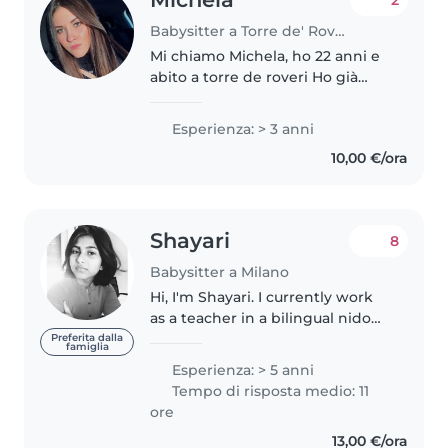
2
Babysitter a Torre de' Roveri
Mi chiamo Michela, ho 22 anni e
abito a torre de roveri Ho già
avuto esperienza con i bimbi e
ho fatto anche il corso di primo
Esperienza: > 3 anni
soccorso e def. Sono una ragazza
10,00 €/ora
solare, che ama i..
Shayari
8
Babysitter a Milano
Hi, I'm Shayari. I currently work
as a teacher in a bilingual nido
here in Milan, where I care for
Preferita dalla
famiglia
and support the development of
Esperienza: > 5 anni
young children every day.
Tempo di risposta medio: 11
Alongside my teaching role,..
ore
13,00 €/ora