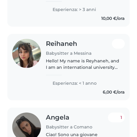
Roma
Esperienza: > 3 anni
10,00 €/ora
Reihaneh
Babysitter a Messina
Hello! My name is Reyhaneh, and
I am an international university
student living in Messina. I
genuinely love spending time
Esperienza: < 1 anno
with children, and taking care of
6,00 €/ora
them brings me a lot of..
Angela
1
Babysitter a Comano
Ciao! Sono una giovane