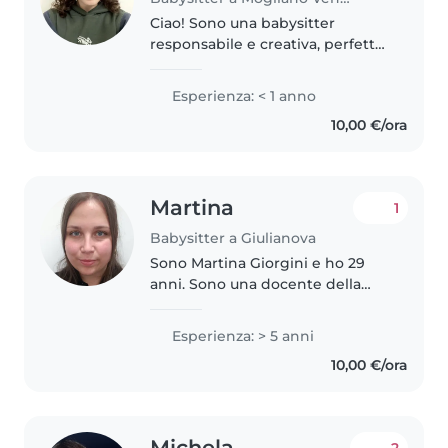
Ciao! Sono una babysitter
responsabile e creativa, perfetta
per prendersi cura dei tuoi
bambini. Ho esperienza con
Esperienza: < 1 anno
bambini in età prescolare e
10,00 €/ora
adoro disegnare, fare lavoretti e
giocare...
Martina
1
Babysitter a Giulianova
Sono Martina Giorgini e ho 29
anni. Sono una docente della
scuola secondaria di primo
grado. Ho conseguito la Laurea
Esperienza: > 5 anni
Triennale in Biologia e la Laurea
10,00 €/ora
Magistrale in Scienze
dell'Alimentazione..
Michela