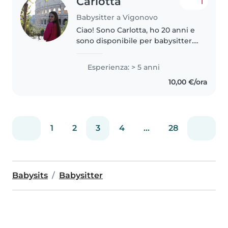
Carlotta
1
Babysitter a Vigonovo
Ciao! Sono Carlotta, ho 20 anni e
sono disponibile per babysitter.
Sono diplomata in servizi per la
sanità e l'assistenza sociale,
Esperienza: > 5 anni
quindi attinente al settore. Ho
10,00 €/ora
lavorato come animatrice..
1
2
3
4
...
28
Babysits
Babysitter