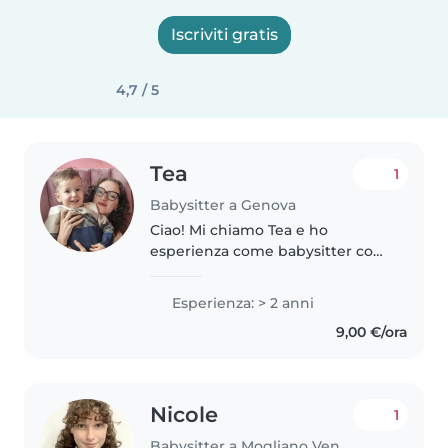
Iscriviti gratis
4,7 / 5
Tea
1
Babysitter a Genova
Ciao! Mi chiamo Tea e ho
esperienza come babysitter con
bambini di diverse età. Sono una
persona solare, responsabile e
Esperienza: > 2 anni
paziente, mi piace passare il
9,00 €/ora
tempo con i bambini
organizzando..
Nicole
1
Babysitter a Mogliano Veneto