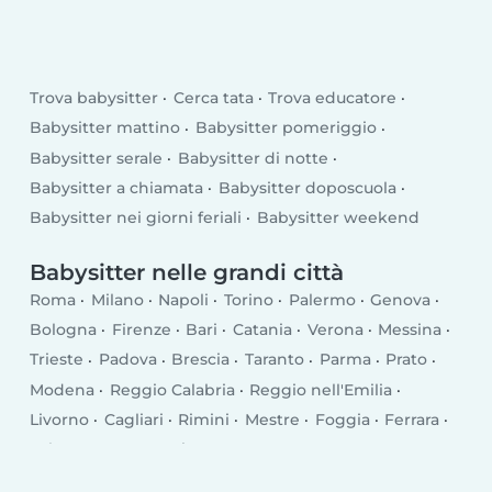
Trova babysitter
Cerca tata
Trova educatore
Babysitter mattino
Babysitter pomeriggio
Babysitter serale
Babysitter di notte
Babysitter a chiamata
Babysitter doposcuola
Babysitter nei giorni feriali
Babysitter weekend
Babysitter nelle grandi città
Roma
Milano
Napoli
Torino
Palermo
Genova
Bologna
Firenze
Bari
Catania
Verona
Messina
Trieste
Padova
Brescia
Taranto
Parma
Prato
Modena
Reggio Calabria
Reggio nell'Emilia
Livorno
Cagliari
Rimini
Mestre
Foggia
Ferrara
Salerno
Monza
Siracusa
Bergamo
Trento
Perugia
Pescara
Forlì
Vicenza
Terni
Pisa