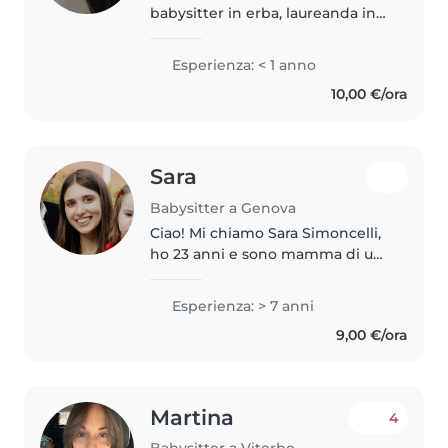
babysitter in erba, laureanda in
giurisprudenza, alla ricerca della
mia prima esperienza. Mi piace
Esperienza: < 1 anno
disegnare, fare lavoretti e
10,00 €/ora
giocare con i bambini. Sono
comoda..
Sara
Babysitter a Genova
Ciao! Mi chiamo Sara Simoncelli,
ho 23 anni e sono mamma di una
bambina di 2 anni e mezzo.
Questa esperienza mi ha
Esperienza: > 7 anni
permesso di sviluppare ancora di
9,00 €/ora
più amore, pazienza e
attenzione..
Martina
4