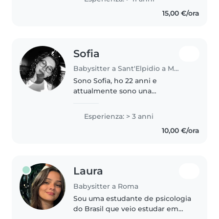
parecchi anni. Vivo sola a Quarto,
15,00 €/ora
Genova; sono libera da..
Sofia
Babysitter a Sant'Elpidio a Mare
Sono Sofia, ho 22 anni e
attualmente sono una
studentessa al 3' anno del corso
di laurea in scienze
Esperienza: > 3 anni
infermieristiche e, nonostante la
10,00 €/ora
mia giovane età, ho già avuto
molte esperienze..
Laura
Babysitter a Roma
Sou uma estudante de psicologia
do Brasil que veio estudar em