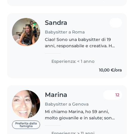
Sandra
Babysitter a Roma
Ciao! Sono una babysitter di 19
anni, responsabile e creativa. Ho
già lavorato come babysitter per
i bambini durante il 2023. Inoltre,
Esperienza: < 1 anno
nello stesso anno, ho lavorato
10,00 €/ora
come animatrice..
Marina
12
Babysitter a Genova
Mi chiamo Marina, ho 59 anni,
molto giovanile e in salute; sono
laureata in lettere e mi occupo di
Preferita dalla
famiglia
bimbi, anche neonati, da
Esperienza: > 11 anni