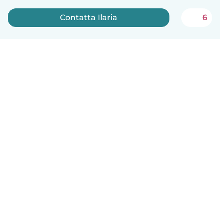
Contatta Ilaria
6
Italiano
Come funziona
Aiuto
Termini e privacy
Prezzi
Dati aziendali
Babysits per le aziende
Standard della community