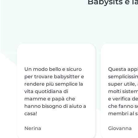
Babysits è la
Un modo bello e sicuro
Questa appl
per trovare babysitter e
semplicissi
rendere più semplice la
super utile, 
vita quotidiana di
molti sistem
mamme e papà che
e verifica de
hanno bisogno di aiuto a
che fanno se
casa!
membri al s
Nerina
Giovanna