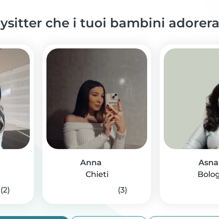
ysitter che i tuoi bambini adorer
Anna
Asna
Chieti
Bolo
(2)
(3)