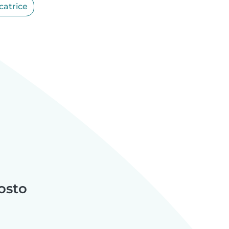
catrice
osto