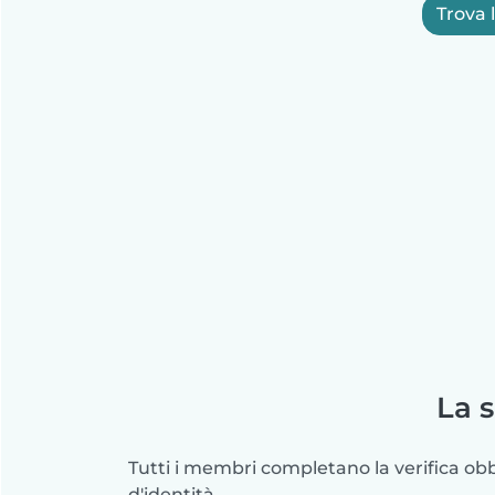
Trova 
La 
Tutti i membri completano la verifica o
d'identità