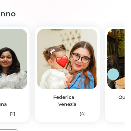
anno
Federica
Oum
gna
Venezia
(2)
(4)