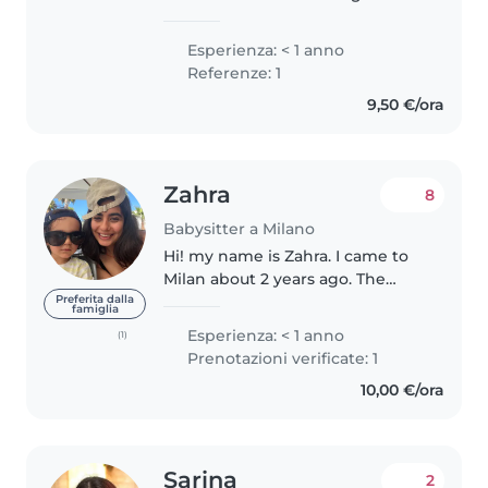
babysitting role. Dedicated to
providing a safe, organized, and
Esperienza: < 1 anno
fun environment for children.
Referenze: 1
Excited to support busy families..
9,50 €/ora
Zahra
8
Babysitter a Milano
Hi! my name is Zahra. I came to
Milan about 2 years ago. The
reason I chose to become a
Preferita dalla
famiglia
nanny is because I love hanging
Esperienza: < 1 anno
(1)
out with kids, they are amazing,
Prenotazioni verificate: 1
they think differently and..
10,00 €/ora
Sarina
2