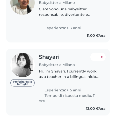
Babysitter a Milano
Ciao! Sono una babysitter
responsabile, divertente e
creativa con 4 anni di esperienza
anche famigliare con bambini di
Esperienza: > 3 anni
tutte le età. Parlo italiano,
11,00 €/ora
spagnolo e arabo. Ho esperienza..
Shayari
8
Babysitter a Milano
Hi, I'm Shayari. I currently work
as a teacher in a bilingual nido
here in Milan, where I care for
Preferita dalla
famiglia
and support the development of
Esperienza: > 5 anni
young children every day.
Tempo di risposta medio: 11
Alongside my teaching role,..
ore
13,00 €/ora