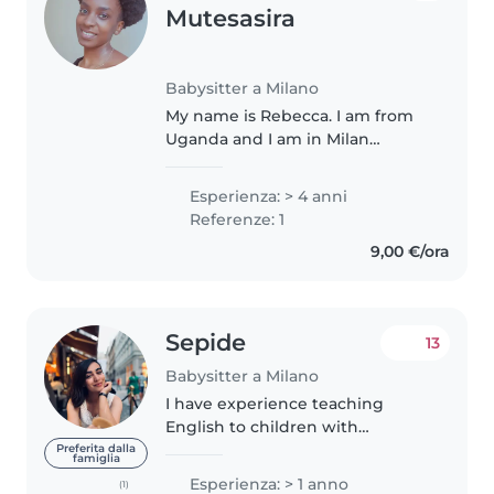
Mutesasira
Babysitter a Milano
My name is Rebecca. I am from
Uganda and I am in Milan
pursuing my studies. I have
taken care of my younger twin
Esperienza: > 4 anni
siblings from when they were
Referenze: 1
toddlers and as such I am
9,00 €/ora
passionate about..
Sepide
13
Babysitter a Milano
I have experience teaching
English to children with
excellent feedback from parents.
Preferita dalla
famiglia
I am a final-year student at
Esperienza: > 1 anno
(1)