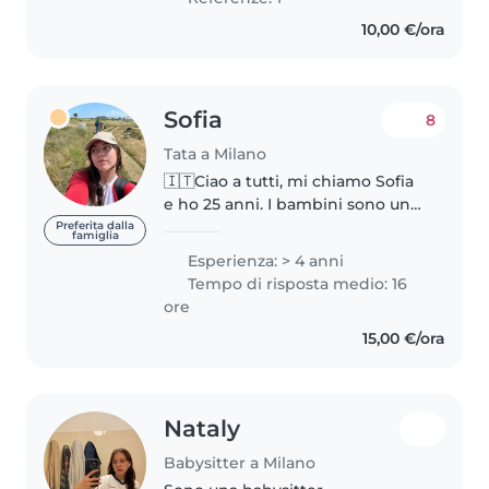
altre lingue..
10,00 €/ora
Sofia
8
Tata a Milano
🇮🇹Ciao a tutti, mi chiamo Sofia
e ho 25 anni. I bambini sono una
delle mie più grandi passioni,
Preferita dalla
famiglia
insieme agli animali e alla
Esperienza: > 4 anni
musica. Mi reputo una ragazza
Tempo di risposta medio: 16
solare, determinata, sensibile..
ore
15,00 €/ora
Nataly
Babysitter a Milano