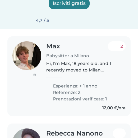
Iscriviti gratis
4,7 / 5
Max
2
Babysitter a Milano
Hi, I'm Max, 18 years old, and I
recently moved to Milan
(1)
between finishing high school
and starting university. Back in
Esperienza: > 1 anno
Germany, I was always very close
Referenze: 2
to my younger cousins (I'm..
Prenotazioni verificate: 1
12,00 €/ora
Rebecca Nanono