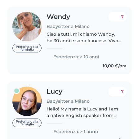
Wendy
7
Babysitter a Milano
Ciao a tutti, mi chiamo Wendy,
ho 30 anni e sono francese. Vivo
a Milano da due anni e parlo
Preferita dalla
famiglia
italiano e inglese. Lavorare con i
Esperienza: > 10 anni
bambini è sempre stata la mia
10,00 €/ora
passione. Ho maturato..
Lucy
7
Babysitter a Milano
Hello! My name is Lucy and I am
a native English speaker from
Scotland. I have spent a year au
Preferita dalla
famiglia
pairing in Milan and Genova but I
Esperienza: > 1 anno
am currently studying my