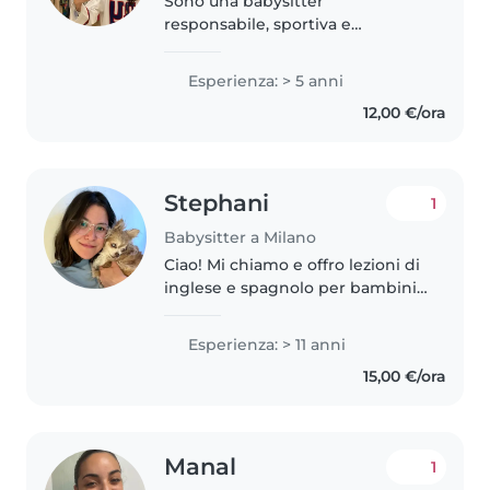
Sono una babysitter
responsabile, sportiva e
divertente, con esperienza in
tutte le fasce d'età dai bebè ai
Esperienza: > 5 anni
teenager. Pur non avendo
12,00 €/ora
ancora molta esperienza pratica,
sono una studentessa..
Stephani
1
Babysitter a Milano
Ciao! Mi chiamo e offro lezioni di
inglese e spagnolo per bambini
e ragazzi di qualsiasi età. Il mio
metodo è naturale e
Esperienza: > 11 anni
coinvolgente, basato soprattutto
15,00 €/ora
sul gioco e sull'apprendimento..
Manal
1