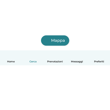
Mappa
Home
Cerca
Prenotazioni
Messaggi
Preferiti
Italiano
Come funziona
Aiuto
Termini e privacy
Prezzi