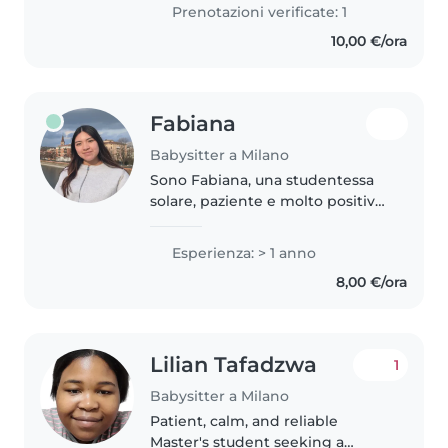
Politecnico di Milano with plenty
Prenotazioni verificate: 1
of free time. I love cooking
10,00 €/ora
delicious..
Fabiana
Babysitter a Milano
Sono Fabiana, una studentessa
solare, paziente e molto positiva.
Parlo spagnolo, italiano e inglese
(livello intermedio). Ho una
Esperienza: > 1 anno
grande esperienza pratica nella
8,00 €/ora
cura dei bambini, avendo..
Lilian Tafadzwa
1
Babysitter a Milano
Patient, calm, and reliable
Master's student seeking a