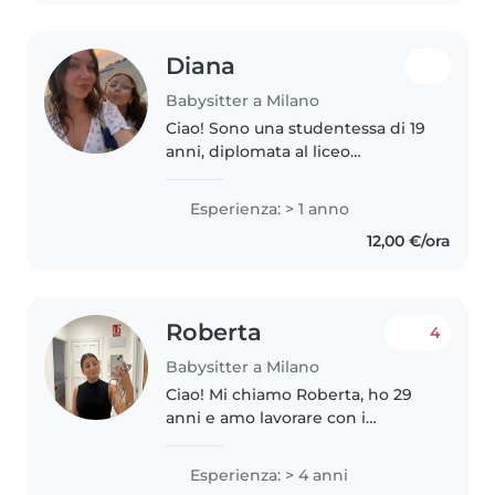
University..
Diana
Babysitter a Milano
Ciao! Sono una studentessa di 19
anni, diplomata al liceo
linguistico e iscritta all'università
nella facoltà di economia e
Esperienza: > 1 anno
gestione aziendale. Attualmente
12,00 €/ora
seguo da un anno 2 bambini..
Roberta
4
Babysitter a Milano
Ciao! Mi chiamo Roberta, ho 29
anni e amo lavorare con i
bambini. Ho 4 anni di esperienza
con bambini dai 2 ai 12 anni e ho
Esperienza: > 4 anni
lavorato anche per 2 anni in un