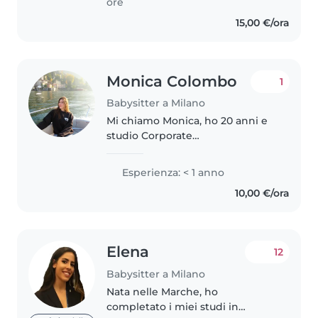
ore
neonato..
15,00 €/ora
Monica Colombo
1
Babysitter a Milano
Mi chiamo Monica, ho 20 anni e
studio Corporate
Communication and Public
Relations presso IULM University
Esperienza: < 1 anno
a Milano. Sono una persona
10,00 €/ora
responsabile, solare e paziente, e
mi piace stare..
Elena
12
Babysitter a Milano
Nata nelle Marche, ho
completato i miei studi in