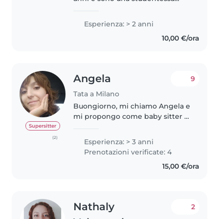
universitaria. Sono una ragazza
responsabile, solare e affidabile.
Esperienza: > 2 anni
Ho esperienza con bambini di
10,00 €/ora
varie fasce d'età, dai più..
Angela
9
Tata a Milano
Buongiorno, mi chiamo Angela e
mi propongo come baby sitter e
collaboratrice domestica. Sono
Supersitter
una persona affidabile, precisa e
(2)
Esperienza: > 3 anni
ordinata, con una naturale
Prenotazioni verificate: 4
inclinazione per la cura della..
15,00 €/ora
Nathaly
2