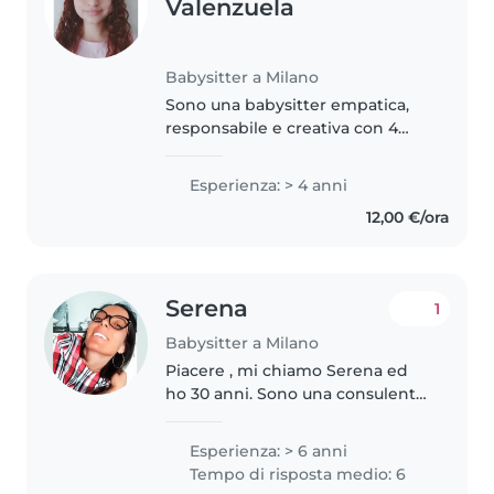
Valenzuela
Babysitter a Milano
Sono una babysitter empatica,
responsabile e creativa con 4
anni di esperienza nella cura di
bambini di età compresa tra il
Esperienza: > 4 anni
nido e le elementari. Parlo
12,00 €/ora
fluentemente italiano e
spagnolo..
Serena
1
Babysitter a Milano
Piacere , mi chiamo Serena ed
ho 30 anni. Sono una consulente
in puericultura certificata con
esperienza e referenze
Esperienza: > 6 anni
verificabili. Offro supporto
Tempo di risposta medio: 6
completo nella gestione del