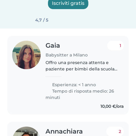
Iscriviti gratis
4,7 / 5
Gaia
1
Babysitter a Milano
Offro una presenza attenta e
paziente per bimbi della scuola
dell'infanzia e primaria. Sono
madrelingua italiana, ma parlo
Esperienza: < 1 anno
anche inglese, lingua che ho
Tempo di risposta medio: 26
studiato a scuola e ho
minuti
approfondito..
10,00 €/ora
Annachiara
2