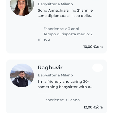
Babysitter a Milano
Sono Annachiara , ho 21 anni e
sono diplomata al liceo delle
scienze umane a Mantova. Sto
terminando il terzo anno di
Esperienza: > 3 anni
scienze sociologiche a Padova. A
Tempo di risposta medio: 2
settembre 2026 inizierò la
minuti
magistrale..
10,00 €/ora
Raghuvir
Babysitter a Milano
I'm a friendly and caring 20-
something babysitter with a
passion for working with
children of all ages. I have a
Esperienza: < 1 anno
Master's degree in Environment
12,00 €/ora
and Food Economics from the