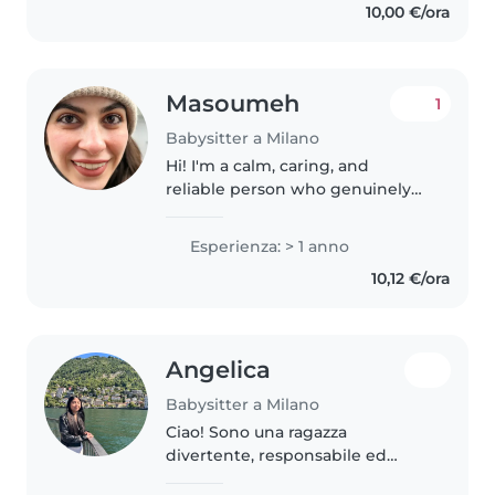
10,00 €/ora
parco giochi, un ambiente..
Masoumeh
1
Babysitter a Milano
Hi! I'm a calm, caring, and
reliable person who genuinely
enjoys spending time with
children. I have several years of
Esperienza: > 1 anno
experience looking after kids,
10,12 €/ora
especially babies and toddlers..
Angelica
Babysitter a Milano
Ciao! Sono una ragazza
divertente, responsabile ed
empatica,ho fatto uno stage con