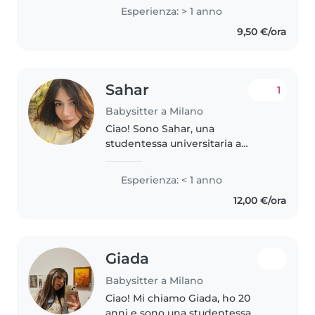
la scuola in un asilo nido. Mi
Esperienza: > 1 anno
piace leggere, fare musica e
9,50 €/ora
giocare con i bambini. Ho
frequentato..
Sahar
1
Babysitter a Milano
Ciao! Sono Sahar, una
studentessa universitaria a
Milano. Ho circa un anno di
esperienza come babysitter.
Esperienza: < 1 anno
Sono una ragazza responsabile,
12,00 €/ora
paziente e affidabile. Mi piace
stare con i..
Giada
Babysitter a Milano
Ciao! Mi chiamo Giada, ho 20
anni e sono una studentessa