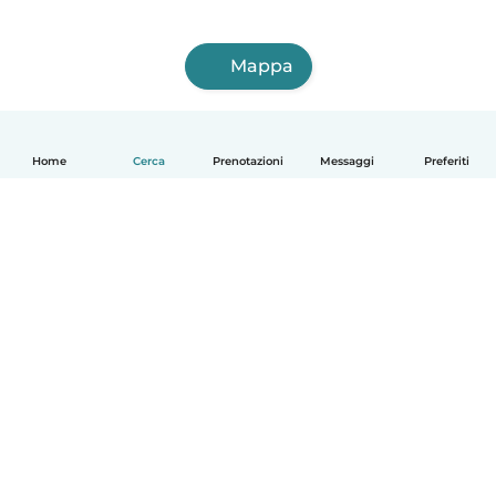
Mappa
Home
Cerca
Prenotazioni
Messaggi
Preferiti
Italiano
Come funziona
Aiuto
Termini e privacy
Prezzi
Dati aziendali
Babysits per le aziende
Standard della community