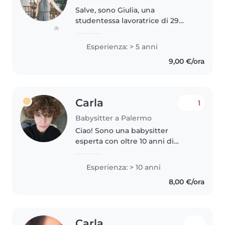
Salve, sono Giulia, una
studentessa lavoratrice di 29
(1)
anni, inizialmente iscritta al corso
di laurea in biotecnologie ma sto
Esperienza: > 5 anni
cambiando con scienze della
9,00 €/ora
formazione primaria. Mi
piacciono..
Carla
1
Babysitter a Palermo
Ciao! Sono una babysitter
esperta con oltre 10 anni di
esperienza con bambini di tutte
le età. Parlo fluentemente
Esperienza: > 10 anni
italiano, francese e inglese. Ho
8,00 €/ora
esperienza con bambini con
ADHD,..
Carla