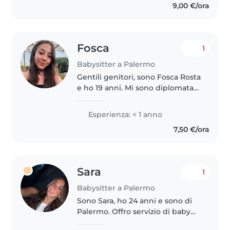
9,00 €/ora
Fosca
1
Babysitter a Palermo
Gentili genitori, sono Fosca Rosta
e ho 19 anni. Mi sono diplomata
l'anno scorso al liceo classico G.
Meli e sto proseguendo i miei
Esperienza: < 1 anno
studi alla facoltà di Scienze e
7,50 €/ora
Tecniche Psicologiche..
Sara
1
Babysitter a Palermo
Sono Sara, ho 24 anni e sono di
Palermo. Offro servizio di baby
sitter. Ho accudito bambini dai 2