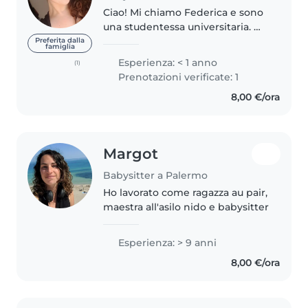
Ciao! Mi chiamo Federica e sono
una studentessa universitaria. Mi
piace molto lavorare con i
Preferita dalla
famiglia
bambini e prendermi cura di
Esperienza: < 1 anno
(1)
loro. Trovo bello poter aiutarli a
Prenotazioni verificate: 1
crescere e a sentirsi bene. Sono..
8,00 €/ora
Margot
Babysitter a Palermo
Ho lavorato come ragazza au pair,
maestra all'asilo nido e babysitter
Esperienza: > 9 anni
8,00 €/ora