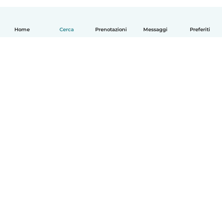
Home
Cerca
Prenotazioni
Messaggi
Preferiti
Italiano
Come funziona
Aiuto
Termini e privacy
Prezzi
Dati aziendali
Babysits per le aziende
Standard della community
© Babysits B.V.