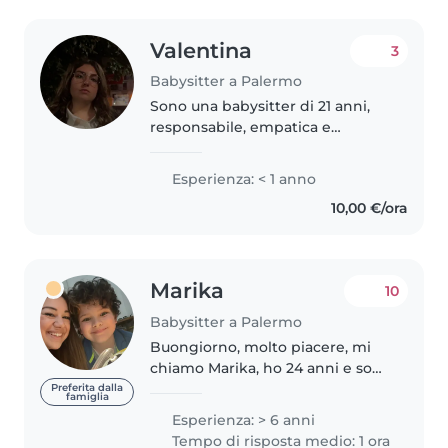
Valentina
3
Babysitter a Palermo
Sono una babysitter di 21 anni,
responsabile, empatica e
premurosa, amo lavorare con
bambini di tutte le età, dai
Esperienza: < 1 anno
prescolari ai teenagers. Sono
10,00 €/ora
attualmente in formazione per le
scienze..
Marika
10
Babysitter a Palermo
Buongiorno, molto piacere, mi
chiamo Marika, ho 24 anni e sono
laureanda in comunicazione. Dal
Preferita dalla
famiglia
2018 mi occupo del la cura e
Esperienza: > 6 anni
assistenza per i più piccoli. Le
Tempo di risposta medio: 1 ora