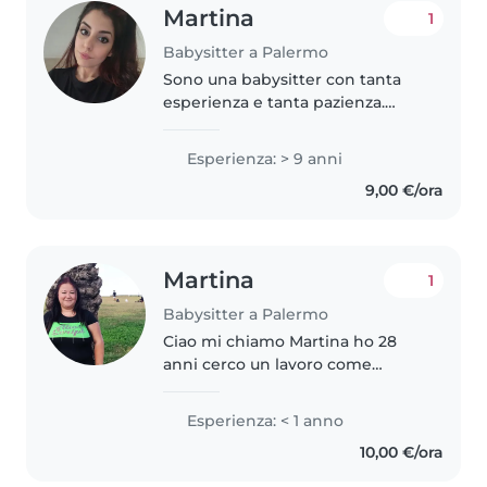
Martina
1
Babysitter a Palermo
Sono una babysitter con tanta
esperienza e tanta pazienza.
Adoro lavorare con bambini.
Sono amorevole e gentile. Ho
Esperienza: > 9 anni
esperienza nel settore, ed ho
9,00 €/ora
curato un bimbo dai 10 mesi fino
ai..
Martina
1
Babysitter a Palermo
Ciao mi chiamo Martina ho 28
anni cerco un lavoro come
babysitter è amo tanto i
bambini,mi piace giocare con
Esperienza: < 1 anno
loro dare da mangiare e farlo
10,00 €/ora
magari uscire un po'..Se siete
disponibili..