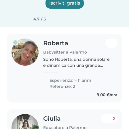
Iscriviti gratis
4,7 / 5
Roberta
Babysitter a Palermo
Sono Roberta, una donna solare
e dinamica con una grande
passione per i bambini. Ho
esperienza come babysitter e
Esperienza: > 11 anni
sono pronta ad offrire un
Referenze: 2
ambiente sicuro e divertente per
9,00 €/ora
i vostri..
Giulia
2
Educatore a Palermo