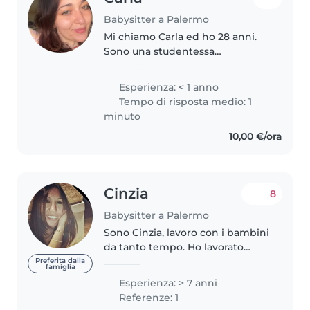
Babysitter a Palermo
Mi chiamo Carla ed ho 28 anni.
Sono una studentessa
universitaria a Palermo, studio
medicina. Cerco lavoro come
Esperienza: < 1 anno
baby sitter o aiuto compiti per
Tempo di risposta medio: 1
bambini di scuola elementare e
minuto
media...
10,00 €/ora
Cinzia
8
Babysitter a Palermo
Sono Cinzia, lavoro con i bambini
da tanto tempo. Ho lavorato
come baby sitter, assistente
Preferita dalla
famiglia
negli asili privati ed ho fatto per
Esperienza: > 7 anni
anni doposcuola. Sono dinamica,
Referenze: 1
paziente e amo giocare..