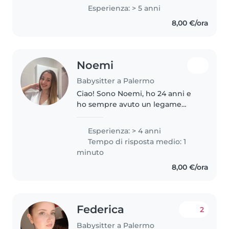
ai 10 anni. Mi piace organizzare
Esperienza: > 5 anni
giochetti, letture e attività
8,00 €/ora
all'aperto e preparare..
Noemi
Babysitter a Palermo
Ciao! Sono Noemi, ho 24 anni e
ho sempre avuto un legame
naturale con i bambini. Amici e
parenti mi hanno sempre affidati
Esperienza: > 4 anni
i loro bambini e da circa due
Tempo di risposta medio: 1
anni svolgo questo lavoro
minuto
professionalmente...
8,00 €/ora
Federica
2
Babysitter a Palermo