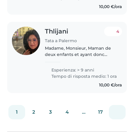
mie esperienze fanno
10,00 €/ora
riferimento..
Thlijani
4
Tata a Palermo
Madame, Monsieur, Maman de
deux enfants et ayant donc
acquis une solide expérience
maternelle, je souhaite mettre
Esperienza: > 9 anni
mes compétences au service des
Tempo di risposta medio: 1 ora
familles en tant que baby-sitter...
10,00 €/ora
1
2
3
4
...
17