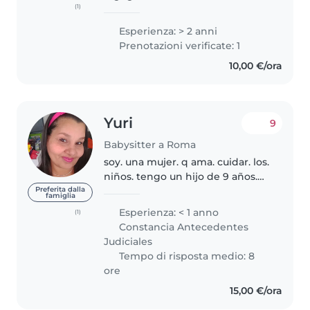
(1)
un lavoro come babysitter. Ho 2
anni di esperienza lavorando sia
Esperienza: > 2 anni
come babysitter , che aiuto
Prenotazioni verificate: 1
compiti ma anche animatrice ,..
10,00 €/ora
Yuri
9
Babysitter a Roma
soy. una mujer. q ama. cuidar. los.
niños. tengo un hijo de 9 años.
soy cristiana. soy muy cariñosa.
Preferita dalla
famiglia
me encanta hacer. mi trabajo.
Esperienza: < 1 anno
(1)
con mucho amor. por. lo. q
Constancia Antecedentes
tengo. en mi corazón es..
Judiciales
Tempo di risposta medio: 8
ore
15,00 €/ora