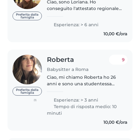
Ciao, sono Loriana. Ho
conseguito l'attestato regionale
come Operatore Domiciliare
Preferita dalla
famiglia
all'infanzia. Ho fatto da baby
Esperienza: > 6 anni
sitter ai miei cugini, nipoti e figli
10,00 €/ora
di amici. Come volontaria C...
Roberta
9
Babysitter a Roma
Ciao, mi chiamo Roberta ho 26
anni e sono una studentessa
universitaria di ingegneria,
Preferita dalla
famiglia
diplomata al liceo scientifico. Ho
Esperienza: > 3 anni
(1)
già avuto esperienza come
Tempo di risposta medio: 10
babysitter con bambini del nido..
minuti
10,00 €/ora