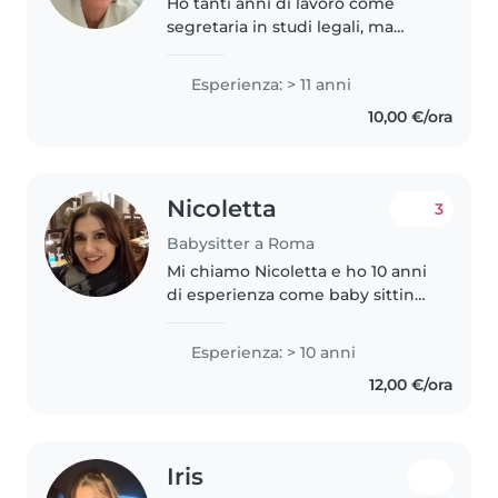
Ho tanti anni di lavoro come
segretaria in studi legali, ma
voglio cambiare! Ho 6 nipoti
ormai grandi con cui ho passato
Esperienza: > 11 anni
tantissimo tempo. Sono una
10,00 €/ora
donna decisamente
responsabile e..
Nicoletta
3
Babysitter a Roma
Mi chiamo Nicoletta e ho 10 anni
di esperienza come baby sitting
soprattutto con bimbi in eta da
asilo, pre scolare e scolastica. Ho
Esperienza: > 10 anni
fatto corsi di disostruzione e
12,00 €/ora
primo soccorso...
Iris