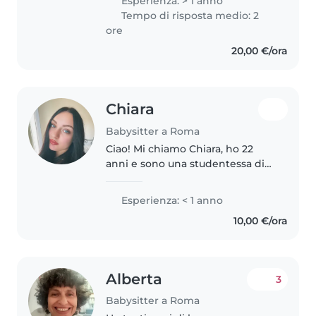
Esperienza: > 1 anno
speak Italian as well — still
Tempo di risposta medio: 2
learning, but improving every..
ore
20,00 €/ora
Chiara
Babysitter a Roma
Ciao! Mi chiamo Chiara, ho 22
anni e sono una studentessa di
Scienze dell'Educazione
(EduNido) presso l'Università
Esperienza: < 1 anno
Roma Tre. Cerco lavoro da subito
10,00 €/ora
come babysitter e se necessario..
Alberta
3
Babysitter a Roma