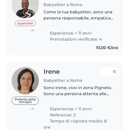
Babysitter a Roma
Come la tua babysitter, sono una
persona responsabile, empatica
e molto paziente con i bambini.
Supersitter
Ho 11 anni di esperienza nella
(4)
Esperienza: > 11 anni
cura dei bambini di tutte le età,
Prenotazioni verificate: 4
dai neonati agli adolescenti...
10,00 €/ora
Irene
11
Babysitter a Roma
Sono Irene, vivo in zona Pigneto.
Sono una persona attenta alle
esigenze dei più piccoli. Libera
Preferita dalla
famiglia
da Settembre 2026. Disponibile
Esperienza: > 11 anni
(1)
le mattine con i bimbi, rispetto
Referenze: 2
alle loro abitudini,..
Tempo di risposta medio: 8
ore