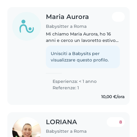
Maria Aurora
Babysitter a Roma
Mi chiamo Maria Aurora, ho 16
anni e cerco un lavoretto estivo
in zona come babysitter. Siamo
una famiglia numerosa, perciò
Unisciti a Babysits per
ho sempre avuto esperienza con
visualizzare questo profilo.
la cura dei bambini. Ho lavorato..
Esperienza: < 1 anno
Referenze: 1
10,00 €/ora
LORIANA
8
Babysitter a Roma