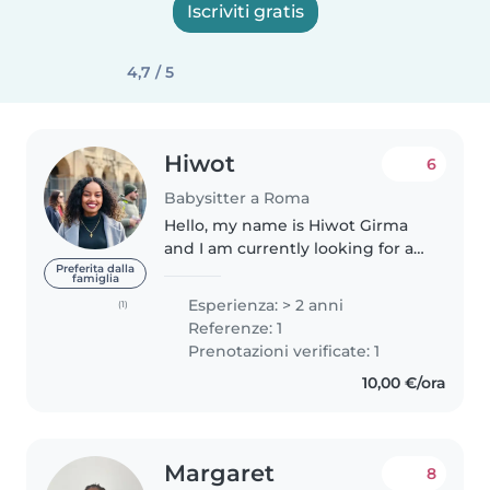
Iscriviti gratis
4,7 / 5
Hiwot
6
Babysitter a Roma
Hello, my name is Hiwot Girma
and I am currently looking for a
babysitting job in Rome. I am a
Preferita dalla
famiglia
responsible, patient, and caring
Esperienza: > 2 anni
(1)
person who truly enjoys
Referenze: 1
spending time with children...
Prenotazioni verificate: 1
10,00 €/ora
Margaret
8