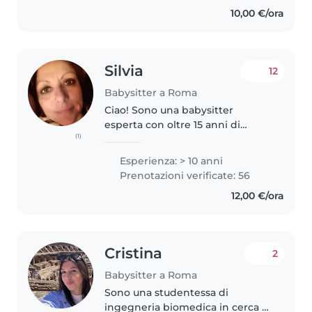
10,00 €/ora
Silvia
12
Babysitter a Roma
Ciao! Sono una babysitter
esperta con oltre 15 anni di
(1)
esperienza, specializzata nella
cura di neonati. Sono
Esperienza: > 10 anni
madrelingua italiana,, ma parlo
Prenotazioni verificate: 56
anche inglese, francese e
12,00 €/ora
spagnolo. Ho..
Cristina
2
Babysitter a Roma
Sono una studentessa di
ingegneria biomedica in cerca di