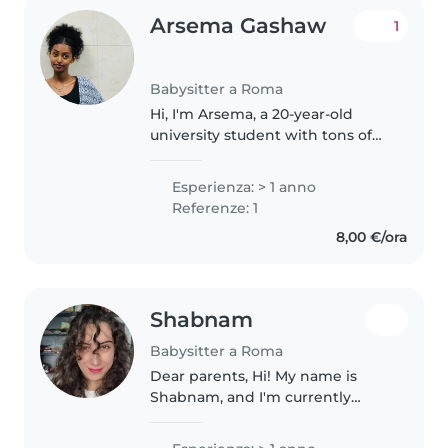
Arsema Gashaw
1
Babysitter a Roma
Hi, I'm Arsema, a 20-year-old
university student with tons of
energy🌟 If you're looking for
someone who doesn't just
Esperienza: > 1 anno
"watch" your kids, but brings joy,
Referenze: 1
laughter, and a bit of creativity,..
8,00 €/ora
Shabnam
Babysitter a Roma
Dear parents, Hi! My name is
Shabnam, and I'm currently
doing my Master's in Fashion
Studies. I'm fluent in English and