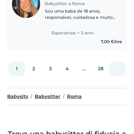
Babysitter a Roma
Sou uma babá de 18 anos,
responsável, cuidadosa e muito
paciente. Tenho 3 anos de
experiência cuidando de
Esperienza: > 3 anni
crianças de todas as idades,
7,00 €/ora
desde bebês até adolescentes.
Apesar de não ter..
1
2
3
4
...
28
Babysits
Babysitter
Roma
Trova una babysitter di fiducia a