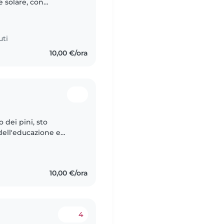
e solare, con
azie alle mie due
uti
10,00 €/ora
 dei pini, sto
dell'educazione e
10,00 €/ora
4