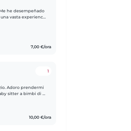
a. Me he desempeñado
 una vasta experiencia
s, además de tener 3
7,00 €/ora
1
nzio. Adoro prendermi
by sitter a bimbi di 3,
compiti, gioco
10,00 €/ora