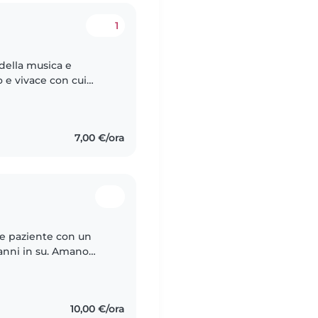
1
della musica e
o e vivace con cui
emico. Sono cresciuta
7,00 €/ora
 e paziente con un
anni in su. Amano
e e adoro aiutare con
10,00 €/ora