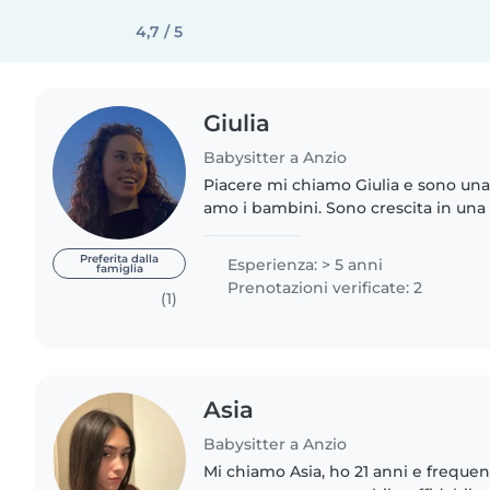
4,7 / 5
Giulia
Babysitter a Anzio
Piacere mi chiamo Giulia e sono una
amo i bambini. Sono crescita in una
mi sono sempre occupata dei miei cu
lavorare..
Preferita dalla
Esperienza: > 5 anni
famiglia
Prenotazioni verificate: 2
(1)
Asia
Babysitter a Anzio
Mi chiamo Asia, ho 21 anni e frequent