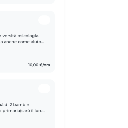
iversità psicologia.
ma anche come aiuto
 sapere di più su di
10,00 €/ora
pà di 2 bambini
 primaria(saró il loro
di esperienza,