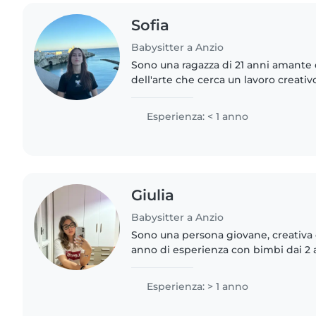
Sofia
Babysitter a Anzio
Sono una ragazza di 21 anni amante 
dell'arte che cerca un lavoro creativ
assicurare il proprio percorso accad
in una famiglia..
Esperienza: < 1 anno
Giulia
Babysitter a Anzio
Sono una persona giovane, creativa
anno di esperienza con bimbi dai 2 
leggere, disegnare e giocare insiem
i compiti. Mi trovo..
Esperienza: > 1 anno