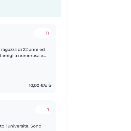
11
 ragazza di 22 anni ed
 famiglia numerosa e
ginetti. Ho iniziato a
10,00 €/ora
1
o l'università. Sono