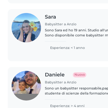
Sara
Babysitter a Anzio
Sono Sara ed ho 19 anni. Studio all'un
Sono disponibile come babysitter 
compiti. Se siete interessati e volete
me, non esitate..
Esperienza: < 1 anno
Daniele
Nuovo
Babysitter a Anzio
Sono un babysitter responsabile,pa
studente di scienze della formazione
futuro maestro) sportivo con 4 anni 
specializzato nella..
Esperienza: > 4 anni