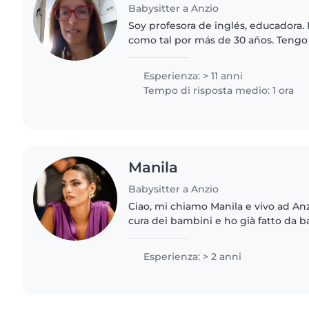
Babysitter a Anzio
Soy profesora de inglés, educador
como tal por más de 30 años. Tengo
trabajando con niños y adolescente
hijos. Soy una..
Esperienza: > 11 anni
Tempo di risposta medio: 1 ora
Manila
Babysitter a Anzio
Ciao, mi chiamo Manila e vivo ad A
cura dei bambini e ho già fatto da ba
5 e 8 anni con successo. Offro aiuto 
all'aperto,..
Esperienza: > 2 anni