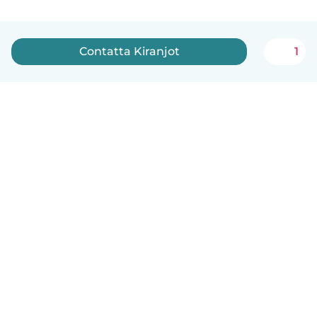
Contatta Kiranjot
1
Italiano
Come funziona
Aiuto
Termini e privacy
Prezzi
Dati aziendali
Babysits per le aziende
Standard della community