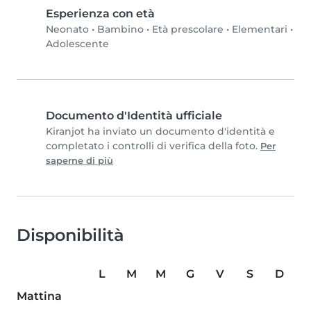
Esperienza con età
Neonato
•
Bambino
•
Età prescolare
•
Elementari
•
Adolescente
Documento d'Identità ufficiale
Kiranjot ha inviato un documento d'identità e
completato i controlli di verifica della foto.
Per
saperne di più
Disponibilità
L
M
M
G
V
S
D
Mattina