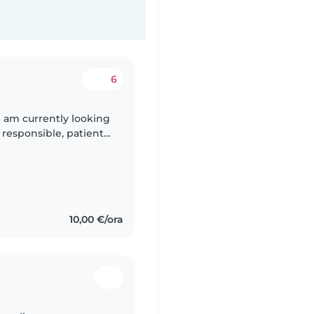
6
I am currently looking
 responsible, patient,
 spending time with
10,00 €/ora