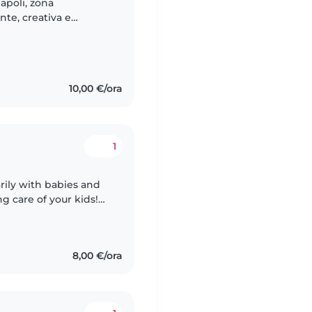
Napoli, zona
nte, creativa e
mbini grazie alla cura
10,00 €/ora
1
arily with babies and
g care of your kids!
 questions regarding
8,00 €/ora