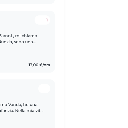
1
6 anni , mi chiamo
Nunzia, sono una
sa ,e studio per
13,00 €/ora
hiamo Vanda, ho una
fanzia. Nella mia vita
degli anni, ho