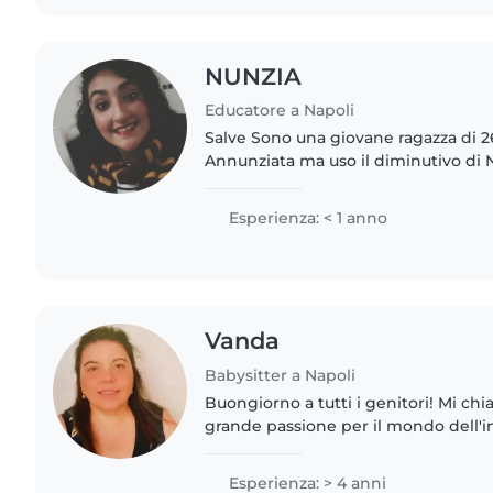
NUNZIA
Educatore a Napoli
Salve Sono una giovane ragazza di 2
Annunziata ma uso il diminutivo di 
studentessa del Suor Orsola Beninca
diventare maestra di scuola..
Esperienza: < 1 anno
Vanda
Babysitter a Napoli
Buongiorno a tutti i genitori! Mi c
grande passione per il mondo dell'in
ho cresciuto i miei figli e, nel corso 
felicemente..
Esperienza: > 4 anni