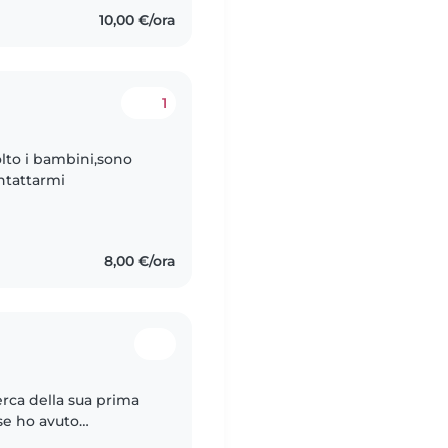
10,00 €/ora
1
lto i bambini,sono
ntattarmi
8,00 €/ora
erca della sua prima
se ho avuto
ai 3 anni in su, li ho