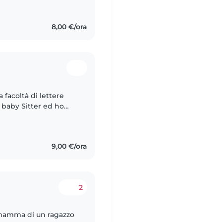
8,00 €/ora
 facoltà di lettere
baby Sitter ed ho
sono paziente e
9,00 €/ora
2
 mamma di un ragazzo