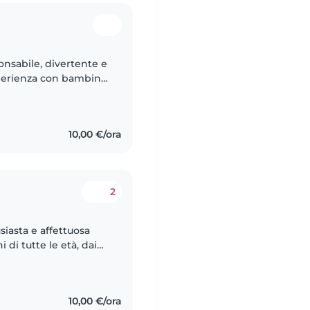
onsabile, divertente e
perienza con bambini
rendermi cura dei
10,00 €/ora
2
iasta e affettuosa
di tutte le età, dai
lo italiano e sto
10,00 €/ora