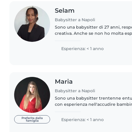
Selam
Babysitter a Napoli
Sono una babysitter di 27 anni, resp
creativa. Anche se non ho molta es
di tutte le età, sono entusiasta di p
vostri piccoli...
Esperienza: < 1 anno
Maria
Babysitter a Napoli
Sono una babysitter trentenne entus
con esperienza nell'accudire bambini 
più piccoli ai ragazzi adolescenti. Par
conseguendo..
Preferita dalla
Esperienza: < 1 anno
famiglia