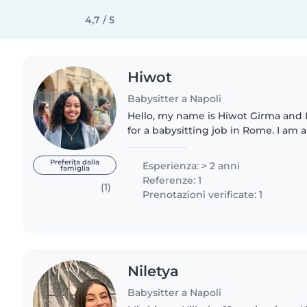
4,7 / 5
Hiwot
Babysitter a Napoli
Hello, my name is Hiwot Girma and 
for a babysitting job in Rome. I am a
and caring person who truly enjoys
children...
Preferita dalla
Esperienza: > 2 anni
famiglia
Referenze: 1
(1)
Prenotazioni verificate: 1
Niletya
Babysitter a Napoli