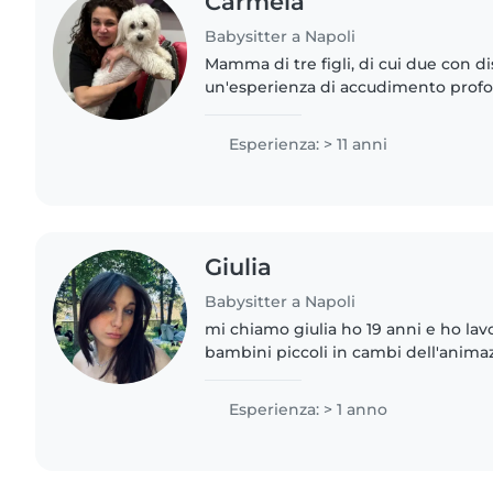
Carmela
Babysitter a Napoli
Mamma di tre figli, di cui due con dis
un'esperienza di accudimento profo
mia storia personale mi ha resa un'e
di bisogni complessi..
Esperienza: > 11 anni
Giulia
Babysitter a Napoli
mi chiamo giulia ho 19 anni e ho la
bambini piccoli in cambi dell'animaz
con loro e sono una persona molto 
paziente. Aspetto..
Esperienza: > 1 anno