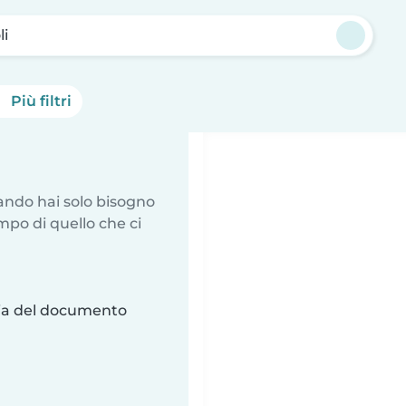
li
Più filtri
uando hai solo bisogno
mpo di quello che ci
ria del documento