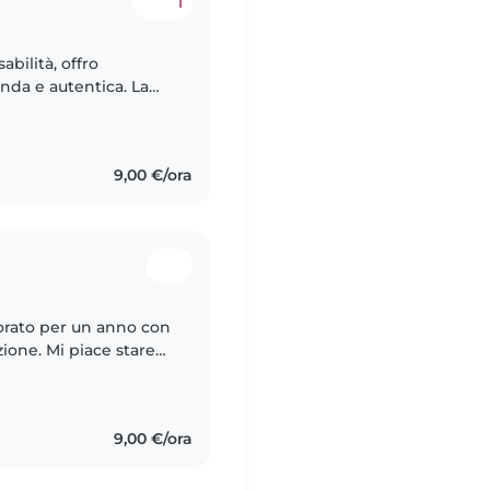
1
abilità, offro
nda e autentica. La
sperta nella gestione
9,00 €/ora
vorato per un anno con
ione. Mi piace stare
empatica,dolce e
9,00 €/ora