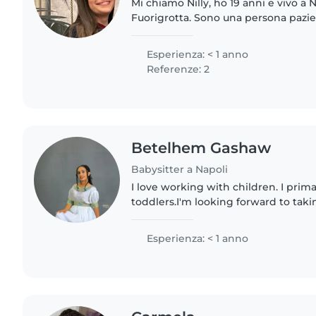
Mi chiamo Nilly, ho 19 anni e vivo a 
Fuorigrotta. Sono una persona pazie
responsabile. Ho esperienza con i ba
dei miei due nipoti,..
Esperienza: < 1 anno
Referenze: 2
Betelhem Gashaw
Babysitter a Napoli
I love working with children. I prim
toddlers.I'm looking forward to takin
You can contact me if you have any
my experience..
Esperienza: < 1 anno