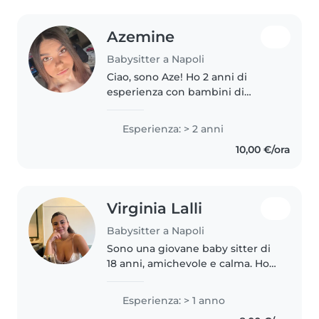
Azemine
Babysitter a Napoli
Ciao, sono Aze! Ho 2 anni di
esperienza con bambini di
diverse età. Sono stata a contatto
principalmente con bambini dai
Esperienza: > 2 anni
2 ai 9 anni. Mi piace prendermi
10,00 €/ora
cura di loro, fare attività..
Virginia Lalli
Babysitter a Napoli
Sono una giovane baby sitter di
18 anni, amichevole e calma. Ho 1
anno di esperienza lavorando
con bambini di età compresa tra
Esperienza: > 1 anno
il nido e le elementari. Parlo