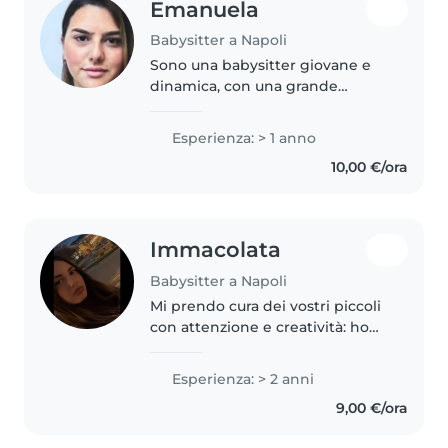
Emanuela
Babysitter a Napoli
Sono una babysitter giovane e
dinamica, con una grande
passione per i bambini. Anche se
ho solo 1 anno di esperienza,
Esperienza: > 1 anno
sono molto empatica, paziente e
10,00 €/ora
premurosa nei loro confronti...
Immacolata
Babysitter a Napoli
Mi prendo cura dei vostri piccoli
con attenzione e creatività: ho
due anni di esperienza con
neonati, bambini e piccoli di età
Esperienza: > 2 anni
prescolare. Adoro leggere,
9,00 €/ora
disegnare e organizzare giochi...