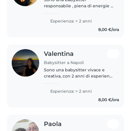
responsabile , piena di energie e
amante dei bambini .Sono a mio
agio con animali, cucina,
Esperienza: > 2 anni
faccende domestiche e aiuto
8,00 €/ora
compiti. , Sono disponibile per
prendermi..
Valentina
Babysitter a Napoli
Sono una babysitter vivace e
creativa, con 2 anni di esperienza
nell'accudire i bambini in età
prescolare. Ho completato gli
Esperienza: > 2 anni
studi turistici e parlo
8,00 €/ora
fluentemente inglese e italiano...
Paola