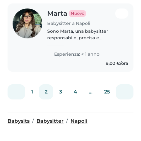
Marta
Nuovo
Babysitter a Napoli
Sono Marta, una babysitter
responsabile, precisa e
multilingue, appassionata nel
guidare i bambini attraverso un
Esperienza: < 1 anno
percorso di crescita sicuro,
9,00 €/ora
stimolante e sereno. Il mio
obiettivo..
1
2
3
4
...
25
Babysits
Babysitter
Napoli