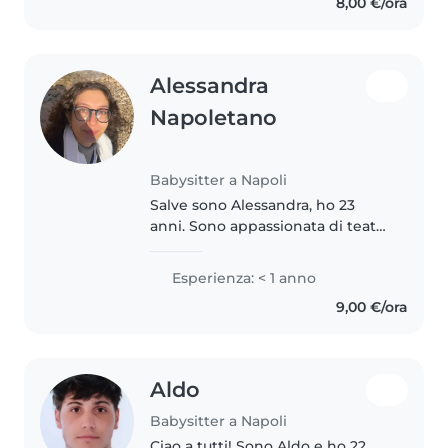
8,00 €/ora
inglese e italiano, e..
Alessandra
Napoletano
Babysitter a Napoli
Salve sono Alessandra, ho 23
anni. Sono appassionata di teatro
e cinema e studio questo a
Napoli. Mi piacciono i bambini e
Esperienza: < 1 anno
ho esperienza al riguardo. Mi
9,00 €/ora
piace intrattenerli con giochi..
Aldo
Babysitter a Napoli
Ciao a tutti! Sono Aldo e ho 22