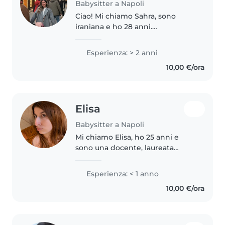
Babysitter a Napoli
Ciao! Mi chiamo Sahra, sono
iraniana e ho 28 anni.
Attualmente vivo a Napoli, dove
sto frequentando un corso di
Esperienza: > 2 anni
laurea magistrale. Ho iniziato da
10,00 €/ora
poco a imparare l'italiano, quindi..
Elisa
Babysitter a Napoli
Mi chiamo Elisa, ho 25 anni e
sono una docente, laureata
magistrale in lettere, abilitata
all'insegnamento su materia e
Esperienza: < 1 anno
con TFA sostegno, prediligo la
10,00 €/ora
creazione di ambienti
stimolanti,..