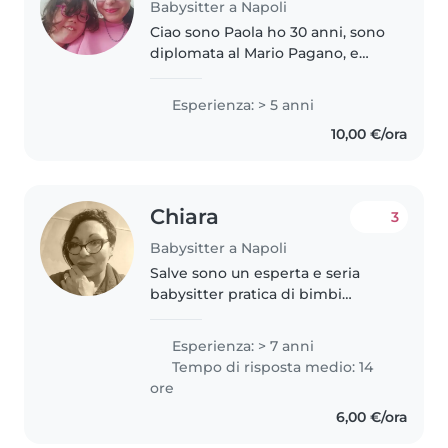
Babysitter a Napoli
Ciao sono Paola ho 30 anni, sono
diplomata al Mario Pagano, e
possiedo un'attestato di
segretariato coordinatrice
Esperienza: > 5 anni
amministrativa, ho fatto anche
10,00 €/ora
un tirocinio alla Pubblica
Amministrazione..
Chiara
3
Babysitter a Napoli
Salve sono un esperta e seria
babysitter pratica di bimbi
piccoli e più grandi intendo
elementari. Sono affidabile seri e
Esperienza: > 7 anni
molto onesta.abito al centro
Tempo di risposta medio: 14
napoli ho buoni collegamenti..
ore
6,00 €/ora