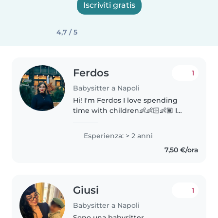
Iscriviti gratis
4,7 / 5
Ferdos
1
Babysitter a Napoli
Hi! I'm Ferdos I love spending
time with children👶👶🏻👶🏾 I
have experience as a babysitter
and always create fun, creative,
Esperienza: > 2 anni
and educational moments
7,50 €/ora
through games and stories.💛 I
can also..
Giusi
1
Babysitter a Napoli
Sono una babysitter