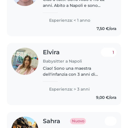
anni. Abito a Napoli e sono
entusiasta di intraprendere
questa nuova esperienza da
Esperienza: < 1 anno
babysitter. Mi ritengo una
7,50 €/ora
persona responsabile e
empatica, a cui..
Elvira
1
Babysitter a Napoli
Ciao! Sono una maestra
dell'infanzia con 3 anni di
esperienza nella cura di bambini
dai 2 ai 5 anni. Ho una
Esperienza: > 3 anni
formazione specifica per
9,00 €/ora
l'autismo ed amo coinvolgere i
bambini in attività..
Sahra
Nuovo