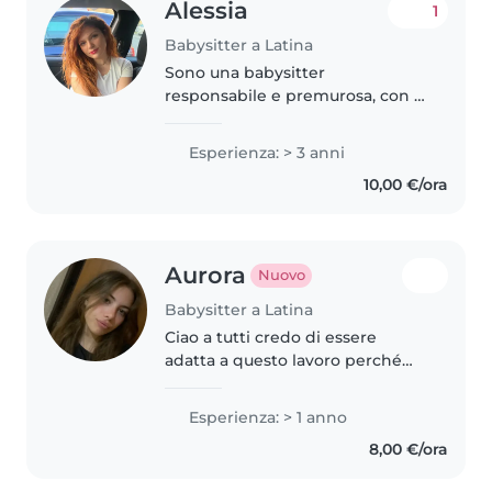
Alessia
1
Babysitter a Latina
Sono una babysitter
responsabile e premurosa, con 3
anni di esperienza con bambini
di tutte le età, inclusi quelli con
Esperienza: > 3 anni
esigenze speciali come disturbi
10,00 €/ora
d'ansia, ADHD e autismo. Parlo..
Aurora
Nuovo
Babysitter a Latina
Ciao a tutti credo di essere
adatta a questo lavoro perché
amo i bambini, ci sono cresciuta
e li ho sempre avuti intorno.
Esperienza: > 1 anno
Posso aiutare in tante cose
8,00 €/ora
essendo pratica in tutto e a
breve..