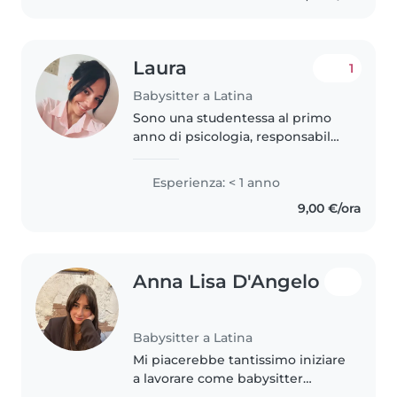
Laura
1
Babysitter a Latina
Sono una studentessa al primo
anno di psicologia, responsabile,
paziente e amante dei bambini.
Sono interessata al mondo
Esperienza: < 1 anno
dell'educazione e dell'istruzione
9,00 €/ora
dell'infanzia e della scuola..
Anna Lisa D'Angelo
Babysitter a Latina
Mi piacerebbe tantissimo iniziare
a lavorare come babysitter
perché adoro i bambini e sono in