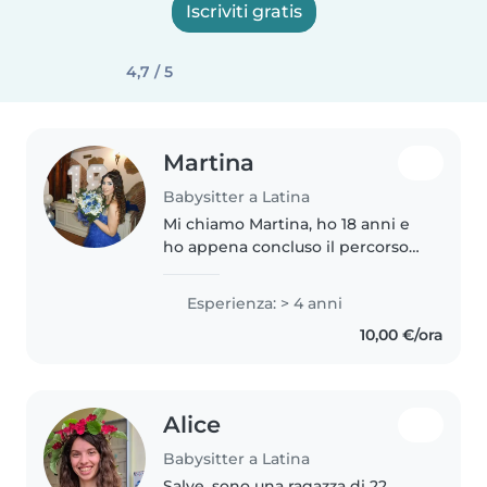
Iscriviti gratis
4,7 / 5
Martina
Babysitter a Latina
Mi chiamo Martina, ho 18 anni e
ho appena concluso il percorso
di studi presso il Liceo delle
Scienze Umane – indirizzo
Esperienza: > 4 anni
Economico Sociale. Ho maturato
10,00 €/ora
esperienza nella cura dei
bambini..
Alice
Babysitter a Latina
Salve, sono una ragazza di 22