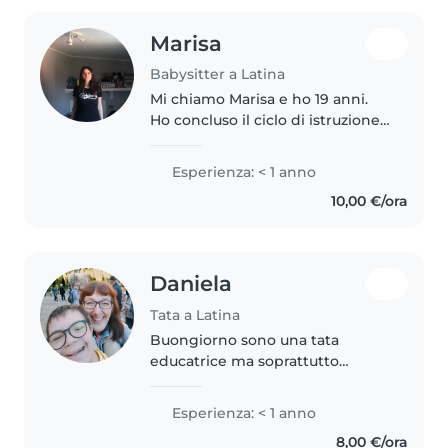
Marisa
Babysitter a Latina
Mi chiamo Marisa e ho 19 anni.
Ho concluso il ciclo di istruzione
secondaria di secondo grado,
prendendo il diploma presso un
Esperienza: < 1 anno
liceo scientifico a Roma. Non ho
10,00 €/ora
esperienze lavorative..
Daniela
Tata a Latina
Buongiorno sono una tata
educatrice ma soprattutto
mamma di 2 ragazzi, uno di 22
anni e l'altro di 18 anni, questo ha
Esperienza: < 1 anno
la sindrome di down. Quindi me
8,00 €/ora
la cavo con ragazzi come lui. Ho..