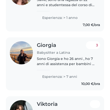
anni e studentessa del corso di
laurea in Scienze della
Formazione Primaria presso
Esperienza: > 1 anno
l'Università LUMSA di Roma. Ho
7,00 €/ora
precedentemente impartito
ripetizioni..
Giorgia
3
Babysitter a Latina
Sono Giorgia e ho 26 anni , ho 7
anni di assistenza per bambini di
tutte le età, dai neonati agli
adolescenti. Ho una laurea in
Esperienza: > 7 anni
scienze dell'educazione e della
10,00 €/ora
formazione e sono specializzata..
Viktoria