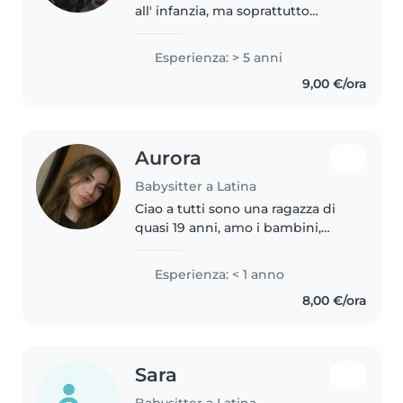
all' infanzia, ma soprattutto
mamma di due ragazzi grandi.
Ho avuto esperienze coi neonati
Esperienza: > 5 anni
verificabili. Dicono di me che
9,00 €/ora
sono calma, empatica e
soprattutto..
Aurora
Babysitter a Latina
Ciao a tutti sono una ragazza di
quasi 19 anni, amo i bambini,
essendoci anche
completamente cresciuta dato
Esperienza: < 1 anno
che fin da piccola mi occupavo
8,00 €/ora
dei miei cugini. A breve
prenderò la patente,..
Sara
Babysitter a Latina