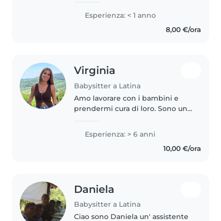
grado di urare un rapporto
Esperienza: < 1 anno
speciale con loro. Ho molta
8,00 €/ora
pazienza, voglia di giocare e di..
Virginia
Babysitter a Latina
Amo lavorare con i bambini e
prendermi cura di loro. Sono una
persona dolce, paziente,
affidabile e responsabile. Ho
Esperienza: > 6 anni
tanti anni di esperienza come
10,00 €/ora
babysitter, principalmente con
bambini..
Daniela
Babysitter a Latina
Ciao sono Daniela un' assistente