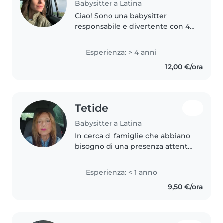
Babysitter a Latina
Ciao! Sono una babysitter
responsabile e divertente con 4
anni di esperienza presso un
nido con bambini piccoli. Parlo
Esperienza: > 4 anni
italiano e ucraino e ho una
12,00 €/ora
formazione come mediatore
interculturale..
Tetide
Babysitter a Latina
In cerca di famiglie che abbiano
bisogno di una presenza attenta
e creativa per i loro piccoli. Con
esperienza in diverse fasce d'età
Esperienza: < 1 anno
e competenze in disegno e
9,50 €/ora
lettura, amo creare..