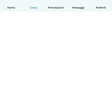
Home
Cerca
Prenotazioni
Messaggi
Preferiti
Italiano
Come funziona
Aiuto
Termini e privacy
Prezzi
Dati aziendali
Babysits per le aziende
Standard della community
© Babysits B.V.