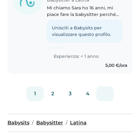
Mi chiamo Sara ho 16 anni, mi
piace fare la babysitter perché
amo passare del tempo con i
bambini, farli divertire e fare
Unisciti a Babysits per
sempre nuove esperienze
visualizzare questo profilo.
insieme, sono tranquilla
paziente..
Esperienza: < 1 anno
5,00 €/ora
1
2
3
4
Babysits
Babysitter
Latina