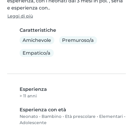
esperienza, con i neonati dai 3 mesi in poi. , seria 
e esperienza con..
Leggi di più
Caratteristiche
Amichevole
Premuroso/a
Empatico/a
Esperienza
> 11 anni
Esperienza con età
Neonato
•
Bambino
•
Età prescolare
•
Elementari
•
Adolescente