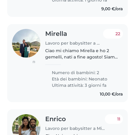
Ultima attività: 1 giorno fa
9,00 €/ora
Mirella
22
Lavoro per babysitter a Milano
Ciao mi chiamo Mirella e ho 2
gemelli, nati a fine agosto! Siamo
(1)
io e mio marito. Viviamo a Milano
in zona Forlanini (fermata
Numero di bambini: 2
Repetti M blu) vicino Linate. Vi
Età dei bambini:
Neonato
chiedo di verificare..
Ultima attività: 3 giorni fa
10,00 €/ora
Enrico
11
Lavoro per babysitter a Milano