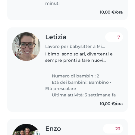
minuti
10,00 €/ora
Letizia
7
Lavoro per babysitter a Milano
I bimbi sono solari, divertenti e
sempre pronti a fare nuovi
giochi. Abbiamo uno spirito
solare e stiamo cercaqndo
Numero di bambini: 2
qualcuno da "includere" nella
Età dei bambini:
Bambino
•
famiglia.
Età prescolare
Ultima attività: 3 settimane fa
10,00 €/ora
Enzo
23