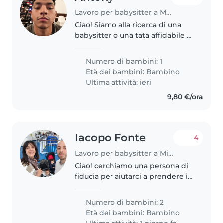
Lavoro per babysitter a Milano
Ciao! Siamo alla ricerca di una
babysitter o una tata affidabile e
gentile per la nostra bambina di
2 anni. È una bimba calma e
Numero di bambini: 1
affettuosa. Le nostre necessità: -
Età dei bambini:
Bambino
Orario: Dalle 15:00..
Ultima attività: ieri
9,80 €/ora
Iacopo Fonte
4
Lavoro per babysitter a Milano
Ciao! cerchiamo una persona di
fiducia per aiutarci a prendere i
bambini al nido (due gemelli di 2
anni da poco compiuti) e/o stare
Numero di bambini: 2
con loro a casa nel tardo
Età dei bambini:
Bambino
pomeriggio/prima serata,..