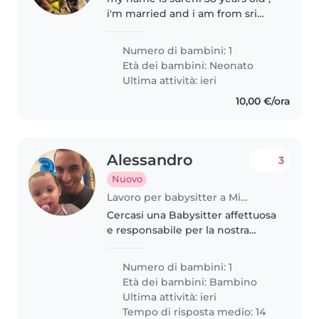
i'm married and i am from sri
lanka
Numero di bambini: 1
Età dei bambini:
Neonato
Ultima attività: ieri
10,00 €/ora
Alessandro
3
Nuovo
Lavoro per babysitter a Milano
Cercasi una Babysitter affettuosa
e responsabile per la nostra
bimba di 1 anno e mezzo,
sempre allegra e vitale.
Numero di bambini: 1
Preferiamo una persona che
Età dei bambini:
Bambino
sappia gestire con dolcezza e
Ultima attività: ieri
fantasia il..
Tempo di risposta medio: 14