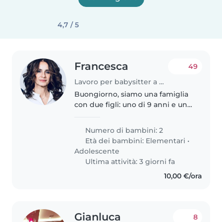
4,7 / 5
Francesca
49
Lavoro per babysitter a Milano
Buongiorno, siamo una famiglia
con due figli: uno di 9 anni e uno
di 14. Siamo alla ricerca di una
babysitter per il più piccolo (il
Numero di bambini: 2
grande è autonomo). L'impegno
Età dei bambini:
Elementari
•
è tutti i giorni..
Adolescente
Ultima attività: 3 giorni fa
10,00 €/ora
Gianluca
8