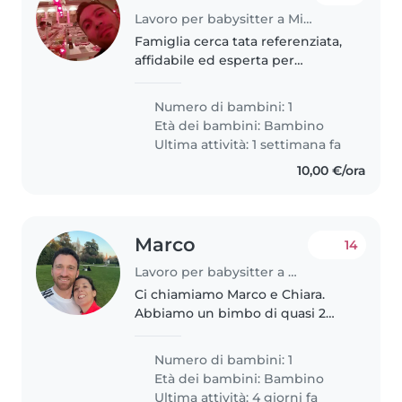
Lavoro per babysitter a Milano
Famiglia cerca tata referenziata,
affidabile ed esperta per
supporto nella gestione di una
bimba. Si richiede una persona
Numero di bambini: 1
capace di aiutare a superare le
Età dei bambini:
Bambino
"difficoltà" della bambina..
Ultima attività: 1 settimana fa
10,00 €/ora
Marco
14
Lavoro per babysitter a Milano
Ci chiamiamo Marco e Chiara.
Abbiamo un bimbo di quasi 2
anni e stiamo cercando una
babysiter fissa per mezza
Numero di bambini: 1
giornata o anche occasionale
Età dei bambini:
Bambino
durante il giorno per quando
Ultima attività: 4 giorni fa