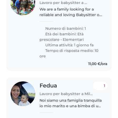
Lavoro per babysitter a Milano
We are a family looking for a
reliable and loving Babysitter or
Nanny for our 5-year-old
daughter. Our little 1 is talkative,
Numero di bambini: 1
friendly, and affectionate, and
Età dei bambini:
Età
we would love to find..
prescolare
•
Elementari
Ultima attività: 1 giorno fa
Tempo di risposta medio: 10
ore
11,00 €/ora
Fedua
1
Lavoro per babysitter a Milano
Noi siamo una famiglia tranquilla
io mio marito e una bimba di un
anno, siamo gentili rispettosi e
vorremmo trovare qualcuna di