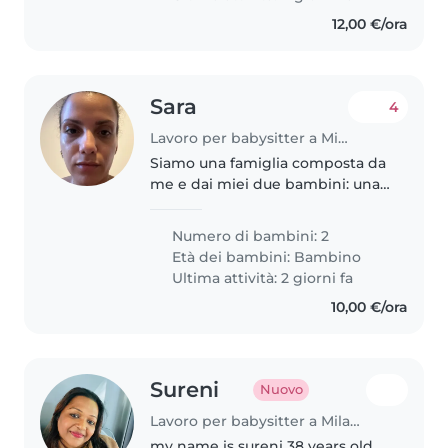
capita che non..
12,00 €/ora
Sara
4
Lavoro per babysitter a Milano
Siamo una famiglia composta da
me e dai miei due bambini: una
bimba di 8 anni, vivace, curiosa e
piena di energia, e un bimbo di
Numero di bambini: 2
quasi 3 anni, dolce, allegro e
Età dei bambini:
Bambino
molto curioso. Cerco..
Ultima attività: 2 giorni fa
10,00 €/ora
Sureni
Nuovo
Lavoro per babysitter a Milano
my name is sureni 38 years old ,