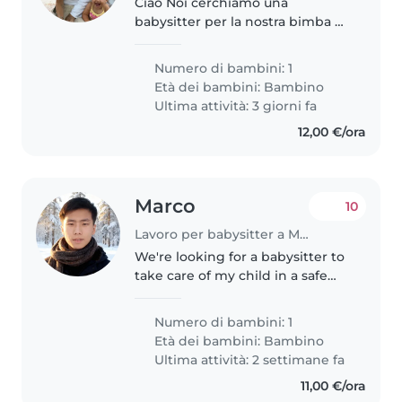
Ciao Noi cerchiamo una
babysitter per la nostra bimba di
3 anni disponibile 2/3 ore tutti i
pomeriggi e possibilmente tutto
Numero di bambini: 1
il giorno quando la bimba sta
Età dei bambini:
Bambino
poco bene che dovrebbe
Ultima attività: 3 giorni fa
rimanere..
12,00 €/ora
Marco
10
Lavoro per babysitter a Milano
We're looking for a babysitter to
take care of my child in a safe
and caring way. Your main duties
are watching the child, playing
Numero di bambini: 1
together, preparing simple
Età dei bambini:
Bambino
meals or snacks, and helping..
Ultima attività: 2 settimane fa
11,00 €/ora