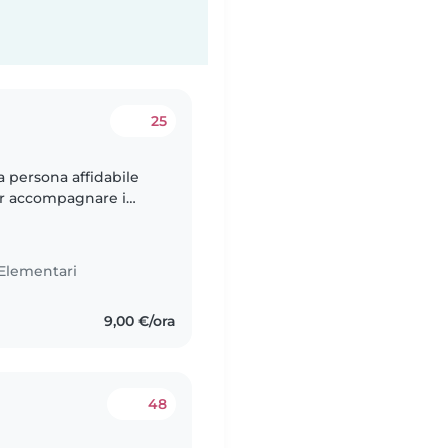
25
a persona affidabile
er accompagnare i
l mattino
Elementari
9,00 €/ora
48