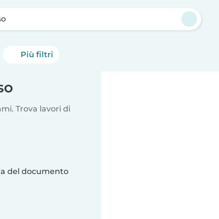
so
Più filtri
so
i. Trova lavori di
ria del documento