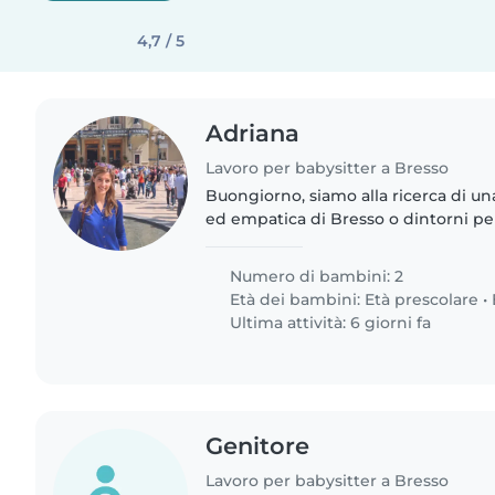
4,7 / 5
Adriana
Lavoro per babysitter a Bresso
Buongiorno, siamo alla ricerca di un
ed empatica di Bresso o dintorni p
nostri 2 bambini di 7 anni e 5 anni a
rispettivamente alla scuola..
Numero di bambini: 2
Età dei bambini:
Età prescolare
•
Ultima attività: 6 giorni fa
Genitore
Lavoro per babysitter a Bresso