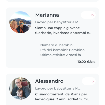
Marianna
13
Lavoro per babysitter a Monza
Siamo una coppia giovane
fuorisede, lavoriamo entrambi e
il nostro cucciolo di 10 mesi va al
nido mezza giornata. Abbiamo
Numero di bambini: 1
bisogno di un aiuto tra le 13 e le
Età dei bambini:
Bambino
15/16 dal lunedì al giovedì..
Ultima attività: 2 mesi fa
10,00 €/ora
Alessandro
5
Lavoro per babysitter a Monza
Ci siamo trasferiti da Roma per
lavoro quasi 3 anni addietro. Con
la piccola Lucrezia stiamo