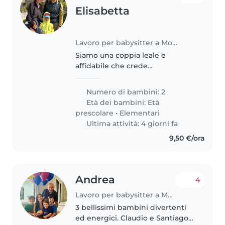
Elisabetta
Lavoro per babysitter a Monza
Siamo una coppia leale e
affidabile che crede
profondamente nel valore della
famiglia. Cerchiamo una persona
Numero di bambini: 2
di fiducia, per avviare una
Età dei bambini:
Età
collaborazione duratura, che ci
prescolare
•
Elementari
aiuti nella..
Ultima attività: 4 giorni fa
9,50 €/ora
Andrea
4
Lavoro per babysitter a Monza
3 bellissimi bambini divertenti
ed energici. Claudio e Santiago