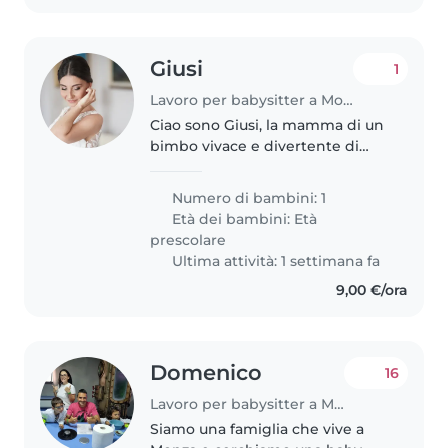
Giusi
1
Lavoro per babysitter a Monza
Ciao sono Giusi, la mamma di un
bimbo vivace e divertente di
nome Alessandro di quasi 3 anni.
Abbiamo bisogno di una baby
Numero di bambini: 1
sitter da settembre/ottobre,
Età dei bambini:
Età
possibilmente automunita, che..
prescolare
Ultima attività: 1 settimana fa
9,00 €/ora
Domenico
16
Lavoro per babysitter a Monza
Siamo una famiglia che vive a