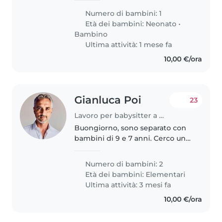
imparando e cresciamo tutti e 3
Numero di bambini: 1
come famiglia un giorno alla
Età dei bambini:
Neonato
•
volta.
Bambino
Ultima attività: 1 mese fa
10,00 €/ora
Gianluca Poi
23
Lavoro per babysitter a Monza
Buongiorno, sono separato con
bambini di 9 e 7 anni. Cerco una
babysittera auto munita che
possa riprenderli da scuola ed a
Numero di bambini: 2
catechismo/sport. Mercoledì
Età dei bambini:
Elementari
pomeriggio dalel 16 alle 20:30..
Ultima attività: 3 mesi fa
10,00 €/ora