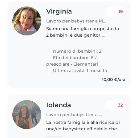
Virginia
19
Lavoro per babysitter a Monza
Siamo una famiglia composta da
2 bambini e due genitori
lavoratori che hanno bisogno di
una persona affidabile che possa
Numero di bambini: 2
badare ai nostri figli in caso di
Età dei bambini:
Età
necessità :chiusura scuola,..
prescolare
•
Elementari
Ultima attività: 1 mese fa
10,00 €/ora
Iolanda
32
Lavoro per babysitter a Monza
La nostra famiglia è alla ricerca di
una/un babysitter affidabile che
possa occuparsi dei nostri 2