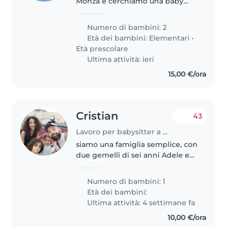
Monza e cerchiamo una baby
sitter affidabile e affettuosa per
una collaborazione serena e
Numero di bambini: 2
continuativa.L'impegno è dal
Età dei bambini:
Elementari
•
lunedì al venerdì,
Età prescolare
indicativamente..
Ultima attività: ieri
15,00 €/ora
Cristian
43
Lavoro per babysitter a Monza
siamo una famiglia semplice, con
due gemelli di sei anni Adele e
Gioele, abbiamo bisogno ogni
tanto di un aiuto per qualche
Numero di bambini: 1
uscita serale o durante la
Età dei bambini:
giornata per impegni lavorativi.
Ultima attività: 4 settimane fa
10,00 €/ora