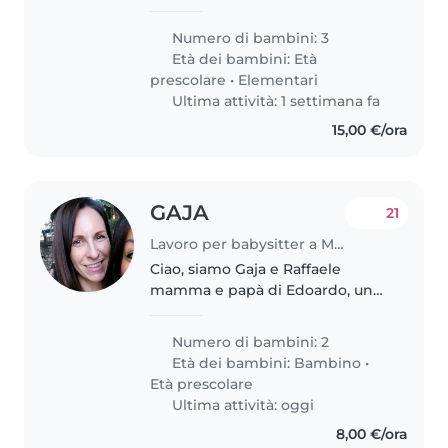
(8 anni) e Gianluca, 3 anni. Siamo
qui in vacanza a Monza da Miami
Numero di bambini: 3
e cerchiamo una babysitter per
Età dei bambini:
Età
guardarli venerdi..
prescolare
•
Elementari
Ultima attività: 1 settimana fa
15,00 €/ora
GAJA
21
Lavoro per babysitter a Monza
Ciao, siamo Gaja e Raffaele
mamma e papà di Edoardo, un
bimbo di due anni, stiamo
cercando una tata che possa
Numero di bambini: 2
prendere il piccolo all’asilo al
Età dei bambini:
Bambino
•
tardo pomeriggio/sera che gli
Età prescolare
prepari..
Ultima attività: oggi
8,00 €/ora