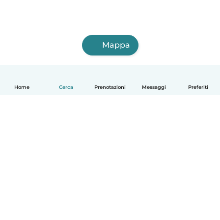
Mappa
Home
Cerca
Prenotazioni
Messaggi
Preferiti
Italiano
Come funziona
Aiuto
Termini e privacy
Prezzi
Dati aziendali
Babysits per le aziende
Standard della community