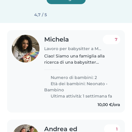
4,7 / 5
Michela
7
Lavoro per babysitter a Monza
Ciao! Siamo una famiglia alla
ricerca di una babysitter
affidabile per i nostri due piccoli,
uno di 4 anni e uno di un anno e
Numero di bambini: 2
mezzo. I nostri figli sono giocosi,
Età dei bambini:
Neonato
•
curiosi e divertenti,..
Bambino
Ultima attività: 1 settimana fa
10,00 €/ora
Andrea ed
1