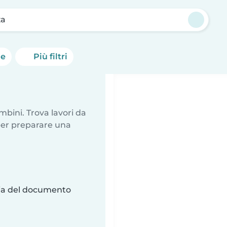
a
he
Più filtri
mbini. Trova lavori da
 per preparare una
ria del documento