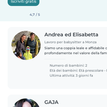
Iscriviti gratis
4,7 / 5
Andrea ed Elisabetta
Lavoro per babysitter a Monza
Siamo una coppia leale e affidabile
profondamente nel valore della fam
persona di fiducia, per avviare una 
duratura, che ci aiuti nella..
Numero di bambini: 2
Età dei bambini:
Età prescolare
•
Ultima attività: 3 giorni fa
GAJA