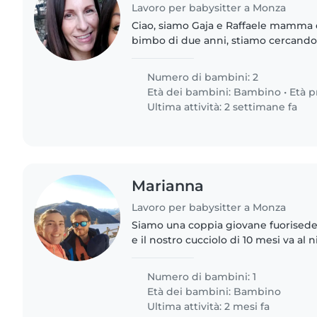
Lavoro per babysitter a Monza
Ciao, siamo Gaja e Raffaele mamma 
bimbo di due anni, stiamo cercando
prendere il piccolo all’asilo al tard
gli prepari..
Numero di bambini: 2
Età dei bambini:
Bambino
•
Età p
Ultima attività: 2 settimane fa
Marianna
Lavoro per babysitter a Monza
Siamo una coppia giovane fuorisede
e il nostro cucciolo di 10 mesi va al
Abbiamo bisogno di un aiuto tra le 13
al giovedì..
Numero di bambini: 1
Età dei bambini:
Bambino
Ultima attività: 2 mesi fa