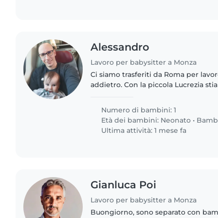
Alessandro
Lavoro per babysitter a Monza
Ci siamo trasferiti da Roma per lavor
addietro. Con la piccola Lucrezia s
cresciamo tutti e 3 come famiglia un 
Numero di bambini: 1
Età dei bambini:
Neonato
•
Bamb
Ultima attività: 1 mese fa
Gianluca Poi
Lavoro per babysitter a Monza
Buongiorno, sono separato con bambini di 9 e 7 anni.