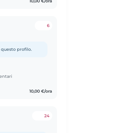
10,00 €/ora
6
 questo profilo.
entari
10,00 €/ora
24