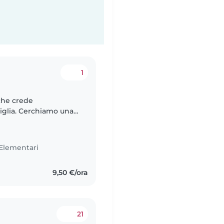
1
 che crede
iglia. Cerchiamo una
collaborazione
Elementari
9,50 €/ora
21