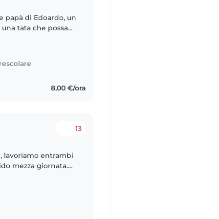
e papà di Edoardo, un
 una tata che possa
o pomeriggio/sera che
rescolare
8,00 €/ora
13
, lavoriamo entrambi
 nido mezza giornata.
 e le 15/16 dal lunedì