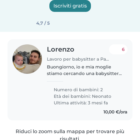
Iscriviti gratis
4,7 / 5
Lorenzo
6
Lavoro per babysitter a Pavia
Buongiorno, io e mia moglie
stiamo cercando una babysitter
che ci aiuti con i nostri gemelli
nati a novembre 2025. Per ora si
Numero di bambini: 2
tratterebbe solo di dare una
Età dei bambini:
Neonato
mano a mia moglie al mattino..
Ultima attività: 3 mesi fa
10,00 €/ora
Riduci lo zoom sulla mappa per trovare più
risultati.