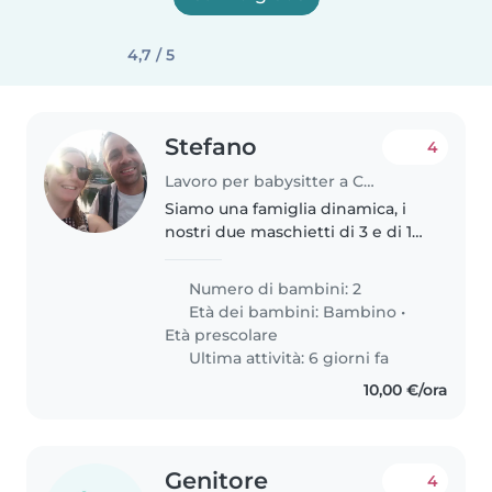
4,7 / 5
Stefano
4
Lavoro per babysitter a Cormano
Siamo una famiglia dinamica, i
nostri due maschietti di 3 e di 1
anno sono molto giocosi e
affettuosi, gli piacciono le attività
Numero di bambini: 2
artistiche, giochi simbolici,le
Età dei bambini:
Bambino
•
costruzioni, puzzle,..
Età prescolare
Ultima attività: 6 giorni fa
10,00 €/ora
Genitore
4