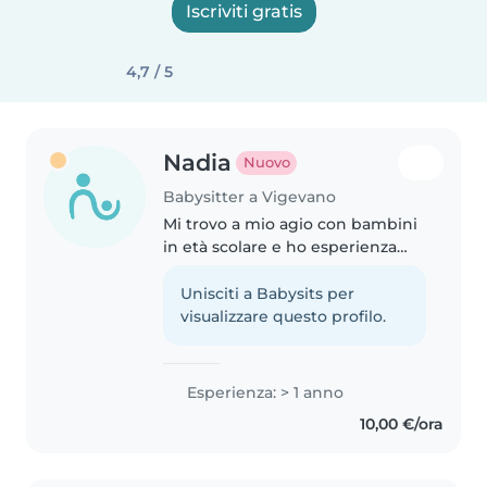
Iscriviti gratis
4,7 / 5
Nadia
Nuovo
Babysitter a Vigevano
Mi trovo a mio agio con bambini
in età scolare e ho esperienza
nel supporto ai compiti. Parlo
italiano, inglese e arabo e sono
Unisciti a Babysits per
creativo nel proporre attività
visualizzare questo profilo.
divertenti e rilassanti...
Esperienza: > 1 anno
10,00 €/ora