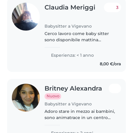
Claudia Meriggi
3
Babysitter a Vigevano
Cerco lavoro come baby sitter
sono disponibile mattina
pomeriggio da lunedì a sabato.
Grazie e cordiali saluti .Sono
Esperienza: < 1 anno
automunita e mi piacciono molto
8,00 €/ora
i bambini .Sono disponibile
anche..
Britney Alexandra
Nuovo
Babysitter a Vigevano
Adoro stare in mezzo ai bambini,
sono animatrace in un centro
estivo e ho avuto bambini e
ragazzi dai 5 ai 13 anni. Ho fatto
Esperienza: > 2 anni