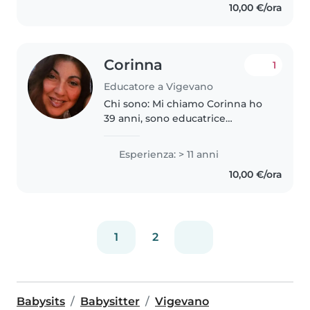
10,00 €/ora
babysitter, anche con bambini
diversamente..
Corinna
1
Educatore a Vigevano
Chi sono: Mi chiamo Corinna ho
39 anni, sono educatrice
professionale con quasi 20 anni
di esperienza nel campo
Esperienza: > 11 anni
dell’infanzia e dell’educazione.
10,00 €/ora
Ho lavorato con bambini di
diverse..
1
2
Babysits
Babysitter
Vigevano