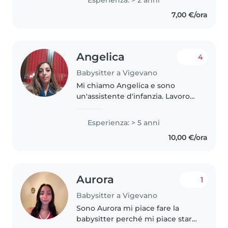
da babysitter a mia nipote dai
7,00 €/ora
primi mesi fino ora(3 anni)..
Angelica
4
Babysitter a Vigevano
Mi chiamo Angelica e sono
un'assistente d'infanzia. Lavoro
come baby-sitter da diversi anni
e stare in compagnia dei
Esperienza: > 5 anni
bambini mi rende felice. Sono
10,00 €/ora
una persona molto empatica e
solare. Per..
Aurora
1
Babysitter a Vigevano
Sono Aurora mi piace fare la
babysitter perché mi piace stare