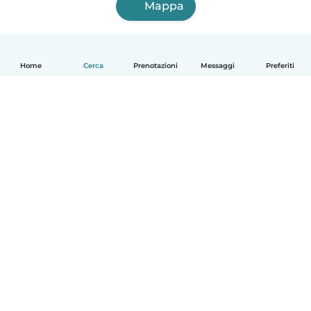
Mappa
Home
Cerca
Prenotazioni
Messaggi
Preferiti
Italiano
Come funziona
Aiuto
Termini e privacy
Prezzi
Dati aziendali
Babysits per le aziende
Standard della community