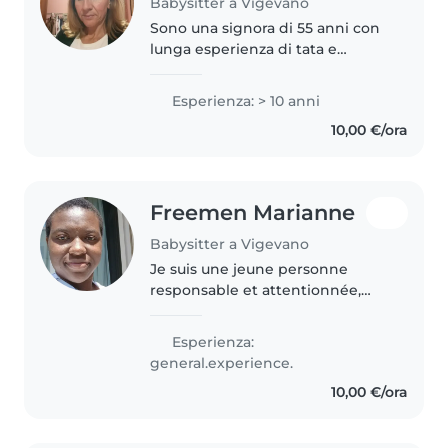
Babysitter a Vigevano
Sono una signora di 55 anni con
lunga esperienza di tata e
mamma. Ho accudito bimbi
molto piccoli e più grandi in età
Esperienza: > 10 anni
scolare. Sono una persona molto
10,00 €/ora
sensibile. Amo la natura, gli..
Freemen Marianne
Babysitter a Vigevano
Je suis une jeune personne
responsable et attentionnée,
avec une expérience en garde
d'enfants, principalement avec
Esperienza:
les bébés. Je parle italien et
general.experience.
j'aime lire des histoires, jouer..
10,00 €/ora