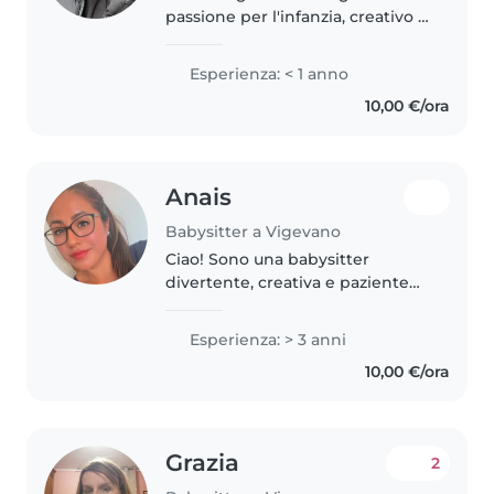
passione per l'infanzia, creativo e
responsabile. Offro assistenza a
bambini e ragazzi, anche con
Esperienza: < 1 anno
esigenze speciali come ADHD o
10,00 €/ora
autismo, supportandoli con..
Anais
Babysitter a Vigevano
Ciao! Sono una babysitter
divertente, creativa e paziente
con 3 anni di esperienza nella
cura di bambini di tutte le età.
Esperienza: > 3 anni
Parlo italiano e spagnolo e mi
10,00 €/ora
piace leggere, fare lavoretti..
Grazia
2