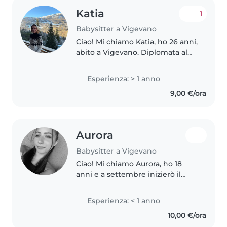
Katia
1
Babysitter a Vigevano
Ciao! Mi chiamo Katia, ho 26 anni,
abito a Vigevano. Diplomata al
Liceo Classico. Disponibile per
aiuto compiti scuola primaria e
Esperienza: > 1 anno
secondaria. Ho esperienza come
9,00 €/ora
babysitter da circa..
Aurora
Babysitter a Vigevano
Ciao! Mi chiamo Aurora, ho 18
anni e a settembre inizierò il
quinto anno di liceo delle
scienze umane. Sono una ragazza
Esperienza: < 1 anno
responsabile, solare e paziente, e
10,00 €/ora
mi piace stare a contatto..