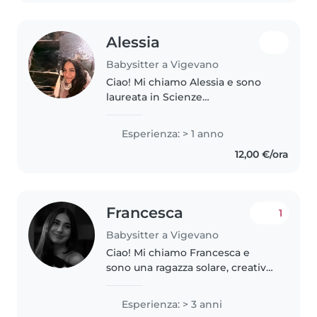
Alessia
Babysitter a Vigevano
Ciao! Mi chiamo Alessia e sono
laureata in Scienze
dell'Educazione e della
Formazione. Attualmente lavoro
Esperienza: > 1 anno
come educatrice. Negli anni ho
12,00 €/ora
maturato esperienza come
babysitter con bambini..
Francesca
1
Babysitter a Vigevano
Ciao! Mi chiamo Francesca e
sono una ragazza solare, creativa
e affidabile con una grande
passione per il mondo
Esperienza: > 3 anni
dell'infanzia. Ho esperienza come