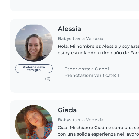
Alessia
Babysitter a Venezia
Hola, Mi nombre es Alessia y soy Era
estoy estudiando ultimo año de Far
universidad y estoy disponible para
emergencia los fines semana o..
Preferita dalla
Esperienza: > 8 anni
famiglia
Prenotazioni verificate: 1
(2)
Giada
Babysitter a Venezia
Ciao! Mi chiamo Giada e sono una s
con una solida esperienza nel lavoro