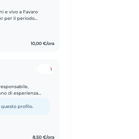
ni e vivo a Favaro
r per il periodo
 Amo stare con i
10,00 €/ora
1
 responsabile,
anno di esperienza
colare e scolare. Parlo
 questo profilo.
8,50 €/ora