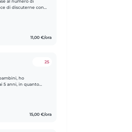
ase al numero di
lice di discuterne con
 di esperienza nel
11,00 €/ora
25
bambini, ho
 5 anni, in quanto
i tutte le età, da 6
15,00 €/ora