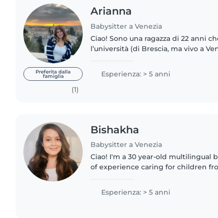
Arianna
Babysitter a Venezia
Ciao! Sono una ragazza di 22 anni c
l’università (di Brescia, ma vivo a Ve
disponibile da ottobre, durante la giornata dal lunedì al
venerdì (e..
Preferita dalla
Esperienza: > 5 anni
famiglia
(1)
Bishakha
Babysitter a Venezia
Ciao! I'm a 30 year-old multilingual 
of experience caring for children fr
old ( toddlers) to preschoolers, grad
teenagers...
Esperienza: > 5 anni