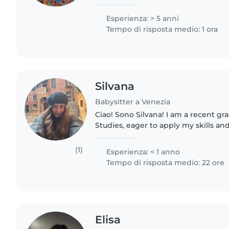
disponibile a chiamata perché ancor
vissuto un anno..
Esperienza: > 5 anni
Tempo di risposta medio: 1 ora
Silvana
Babysitter a Venezia
Ciao! Sono Silvana! I am a recent gra
Studies, eager to apply my skills an
positive attitude, determination, a
a love for literature,..
(1)
Esperienza: < 1 anno
Tempo di risposta medio: 22 ore
Elisa