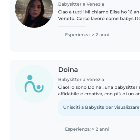
Babysitter a Venezia
Ciao a tutti! Mi chiamo Elisa ho 16 an
Veneto. Cerco lavoro come babysitte
scolastico e per l'imminente estate.
bambini e ho già maturato..
Esperienza: > 2 anni
Doina
Babysitter a Venezia
Ciao! Io sono Doina , una babysitter
affidabile e creativa, con più di un 
nell'assistenza a bambini in età pres
fluentemente..
Unisciti a Babysits per visualizzare
Esperienza: > 2 anni