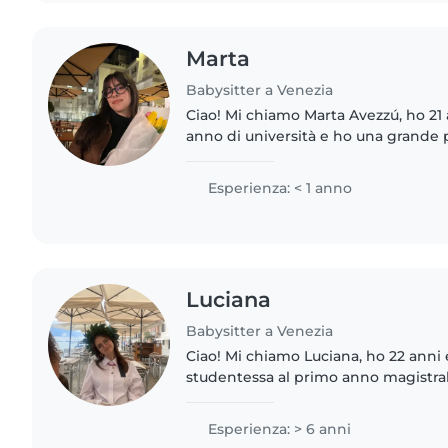
Marta
Babysitter a Venezia
Ciao! Mi chiamo Marta Avezzú, ho 21
anno di università e ho una grande 
trascorso con i bambini. Generalme
in sintonia..
Esperienza: < 1 anno
Luciana
Babysitter a Venezia
Ciao! Mi chiamo Luciana, ho 22 anni
studentessa al primo anno magistrale
IUAV di Venezia. Ho già esperienza c
famiglia che con altre..
Esperienza: > 6 anni