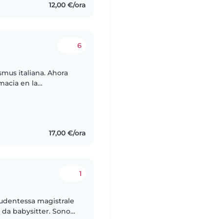
12,00 €/ora
6
smus italiana. Ahora
macia en la
 cuidado de
17,00 €/ora
1
tudentessa magistrale
 da babysitter. Sono