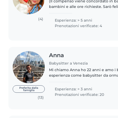
(Il compenso viene concordato in b
bambini e alle ore richieste. Sarò fe
voi.) Sono una babysitter con 6 anni
prendermi cura..
(4)
Esperienza: > 5 anni
Prenotazioni verificate: 4
Anna
Babysitter a Venezia
Mi chiamo Anna ho 22 anni e amo i 
esperienza come babysitter da ormai
l'ho fatta parecchie volte a bambini d
mesi a 12 anni. Non ho..
Preferita dalla
Esperienza: > 3 anni
famiglia
Prenotazioni verificate: 20
(13)