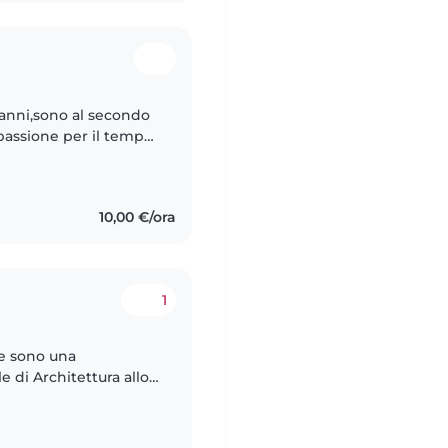
 anni,sono al secondo
passione per il tempo
nte entro facilmente
10,00 €/ora
1
 e sono una
 di Architettura allo
on bambini (sia in