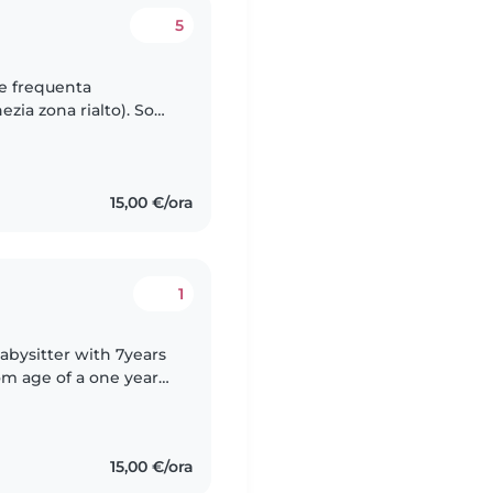
5
he frequenta
nezia zona rialto). Sono
15,00 €/ora
1
babysitter with 7years
om age of a one year
e schoolers, as well as
15,00 €/ora