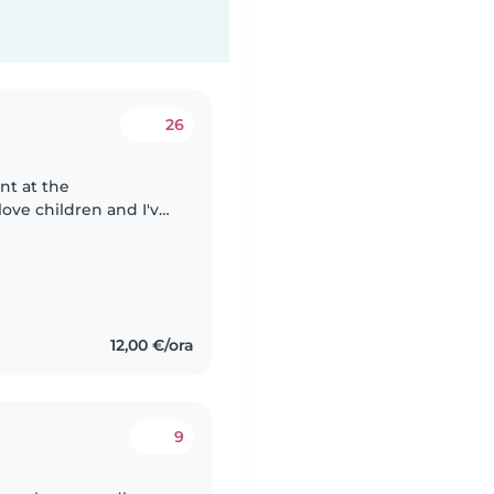
26
nt at the
love children and I've
i have a younger
12,00 €/ora
9