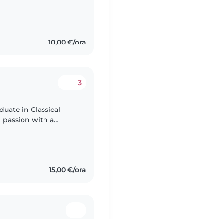
a sto studiando! Ho
10,00 €/ora
3
duate in Classical
d passion with a
nd competence. I have
15,00 €/ora