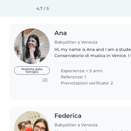
4,7 / 5
Ana
Babysitter a Venezia
Hi, my name is Ana and I am a stude
Conservatorio di musica in Venice. I 
been babysitting since I was little (
brother and sister) plus..
Preferita dalla
Esperienza: > 5 anni
famiglia
Referenze: 1
(2)
Prenotazioni verificate: 2
Federica
Babysitter a Venezia