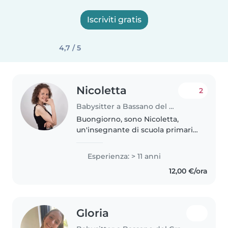
Iscriviti gratis
4,7 / 5
Nicoletta
2
Babysitter a Bassano del Grappa
Buongiorno, sono Nicoletta,
un'insegnante di scuola primaria
di 41 anni. Abito a Bassano del
Grappa, in via Cereria. Sono
Esperienza: > 11 anni
laureata in Scienze della
12,00 €/ora
Formazione Primaria e
specializzata..
Gloria