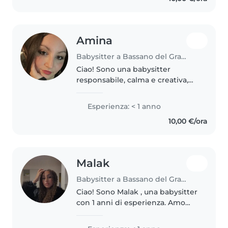
scout per..
Amina
Babysitter a Bassano del Grappa
Ciao! Sono una babysitter
responsabile, calma e creativa,
diplomata e con certificazione di
primo soccorso. Parlo italiano e
Esperienza: < 1 anno
ucraino. Ho esperienza con
10,00 €/ora
bambini di tutte le età e mi..
Malak
Babysitter a Bassano del Grappa
Ciao! Sono Malak , una babysitter
con 1 anni di esperienza. Amo
stare con i bambini e aiutarli a
imparare attraverso il gioco