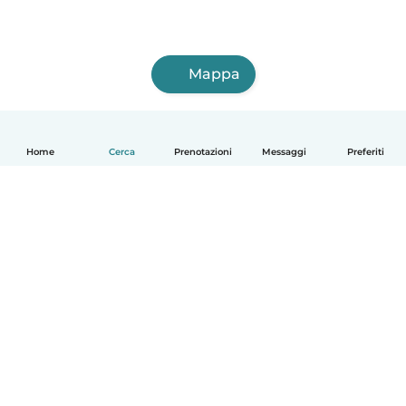
Mappa
Home
Cerca
Prenotazioni
Messaggi
Preferiti
Italiano
Come funziona
Aiuto
Termini e privacy
Prezzi
Dati aziendali
Babysits per le aziende
Standard della community