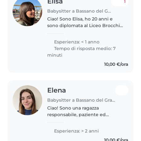
Elisa
1
Babysitter a Bassano del Grappa
Ciao! Sono Elisa, ho 20 anni e
sono diplomata al Liceo Brocchi
in Scienze Umane. Attualmente
frequento l'università di Scienze
Esperienza: < 1 anno
Motorie. Da tre anni lavoro come
Tempo di risposta medio: 7
allenatrice di ginnastica..
minuti
10,00 €/ora
Elena
Babysitter a Bassano del Grappa
Ciao! Sono una ragazza
responsabile, paziente ed
empatica. Ho esperienza come
babysitter con una bambina di 2
Esperienza: > 2 anni
anni e come aiuto compiti per
10,00 €/ora
elementari e medie. Sono stata