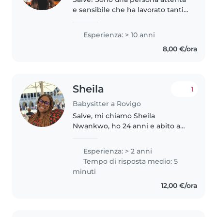
e sensibile che ha lavorato tanti
anni come insegnante
elementare (sia sostegno che
Esperienza: > 10 anni
classe). La mia filosofia di lavoro
8,00 €/ora
con i bambini è accompagnarli..
Sheila
1
Babysitter a Rovigo
Salve, mi chiamo Sheila
Nwankwo, ho 24 anni e abito a
Rovigo. Frequento la facoltà di
Medicina e Chirurgia presso
Esperienza: > 2 anni
Alma Mater Studiorum di
Tempo di risposta medio: 5
Bologna e attualmente sono
minuti
iscritta come volontaria..
12,00 €/ora