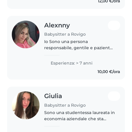
12,00 €/ora
CON ESPERIENZA NELLA PRIMA
INFANZIA LAUREATA IN SCIENZE..
Alexnny
Babysitter a Rovigo
Io Sono una persona
responsabile, gentile e paziente.
Mi piace prendermi cura dei
bambini in un ambiente sicuro e
Esperienza: > 7 anni
divertente. Sono puntuale,
10,00 €/ora
attenta e impegnata nel loro
benessere..
Giulia
Babysitter a Rovigo
Sono una studentessa laureata in
economia aziendale che sta
frequentando la magistrale in
marketing e comunicazione