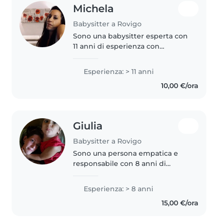
Michela
Babysitter a Rovigo
Sono una babysitter esperta con
11 anni di esperienza con
bambini di tutte le età, dai
neonati agli scolari. Mi piace
Esperienza: > 11 anni
giocare e sono paziente,
10,00 €/ora
responsabile e divertente. Ho la
mia..
Giulia
Babysitter a Rovigo
Sono una persona empatica e
responsabile con 8 anni di
esperienza nella cura di bambini
in età prescolare, scolare e
Esperienza: > 8 anni
adolescenti. Con il mio
15,00 €/ora
background artistico, amo
organizzare attività..