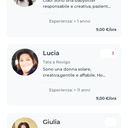
Ciao! Sono una babysitter
responsabile e creativa, paziente
e amorevole. Sto studiando
all'istituto socio sanitario (e ho
Esperienza: < 1 anno
molto a che fare con i bambini
9,00 €/ora
lavoretti ecc.) e ho una grande..
Lucia
3
Tata a Rovigo
Sono una donna solare,
creativa,gentile e affabile. Ho
tenuto vari bimbi ma quella che
mi è rimasta nel cuore è una
Esperienza: > 11 anni
bimba che mi è stata data a due
9,00 €/ora
mesi sino ai suoi 9 anni: da
piccola..
Giulia