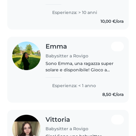
oltre il classico Doposcuola-
Babysitting? 🎓 Dott.ssa in
Esperienza: > 10 anni
Lingue e Letterature Moderne,
10,00 €/ora
diplomata in Grafica e
specializzata..
Emma
Babysitter a Rovigo
Sono Emma, una ragazza super
solare e disponibile! Gioco a
Pallavolo in serie A2 in giro per
l'italia durante l'anno e d'estate
Esperienza: < 1 anno
sono a casa con i miei genitori!
8,50 €/ora
Adoro i bambini, mi..
Vittoria
Babysitter a Rovigo