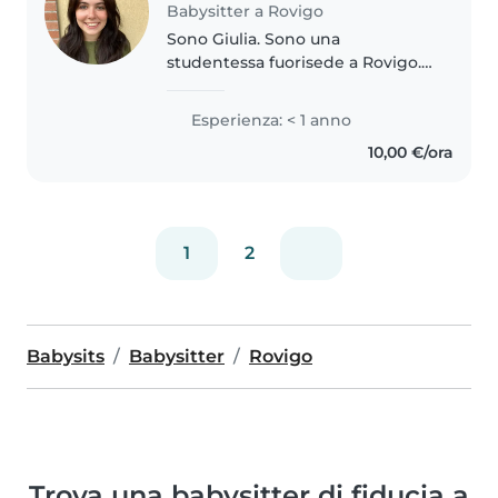
Babysitter a Rovigo
Sono Giulia. Sono una
studentessa fuorisede a Rovigo.
Ho una laurea triennale in
Scienze dell'educazione e adesso
Esperienza: < 1 anno
sto proseguendo i miei studi con
10,00 €/ora
una laurea magistrale in
Management..
1
2
Babysits
Babysitter
Rovigo
Trova una babysitter di fiducia a