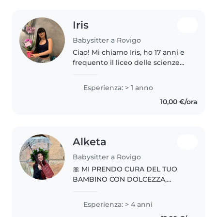
Iris
Babysitter a Rovigo
Ciao! Mi chiamo Iris, ho 17 anni e
frequento il liceo delle scienze
umane. Sono una ragazza molto
sportiva, solare e creativa. Amo
Esperienza: > 1 anno
passare il tempo insieme ai
10,00 €/ora
bambini e ho la fortuna..
Alketa
Babysitter a Rovigo
🎀 MI PRENDO CURA DEL TUO
BAMBINO CON DOLCEZZA,
CREATIVITÀ E PROFESSIONALITÀ!
🎀 MI CHIAMO ALKETA, HO 26
Esperienza: > 4 anni
ANNI E SONO UN’EDUCATRICE