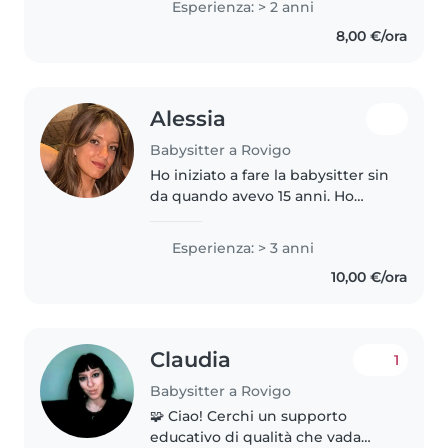
Esperienza: > 2 anni
presso l'università di Verona. Ho
8,00 €/ora
lavorato come animatrici in
diversi..
Alessia
Babysitter a Rovigo
Ho iniziato a fare la babysitter sin
da quando avevo 15 anni. Ho
fatto da babysitter ai miei nipoti,
al grest del paese e ai figli dei
Esperienza: > 3 anni
miei vicini. Al momento sono
10,00 €/ora
impiegata in un..
Claudia
1
Babysitter a Rovigo
🧩 Ciao! Cerchi un supporto
educativo di qualità che vada