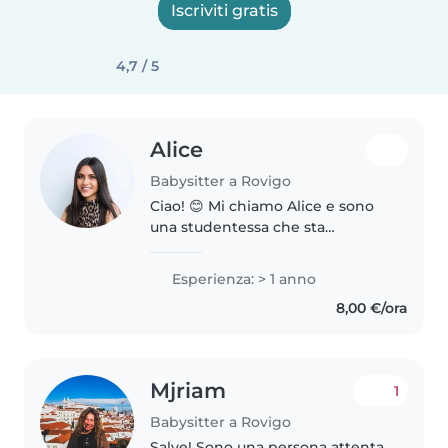
Iscriviti gratis
4,7 / 5
Alice
Babysitter a Rovigo
Ciao! 😊 Mi chiamo Alice e sono
una studentessa che sta
frequentando un master. Sono
una persona solare, responsabile
Esperienza: > 1 anno
e paziente, e mi piace trascorrere
8,00 €/ora
il tempo con i bambini. Nel..
Mjriam
1
Babysitter a Rovigo
Salve! Sono una persona attenta