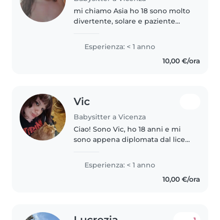
mi chiamo Asia ho 18 sono molto
divertente, solare e paziente
sono disponibile dopo la scuola,
sabato e domenica sono
Esperienza: < 1 anno
disponibile di mattina dal
10,00 €/ora
martedì fino al venerdì posso
fare..
Vic
Babysitter a Vicenza
Ciao! Sono Vic, ho 18 anni e mi
sono appena diplomata dal liceo
economico sociale! Sto cercando
un lavoretto estivo che mi
Esperienza: < 1 anno
permetta di essere più
10,00 €/ora
indipendente, soprattutto dato
che..
Lucrezia