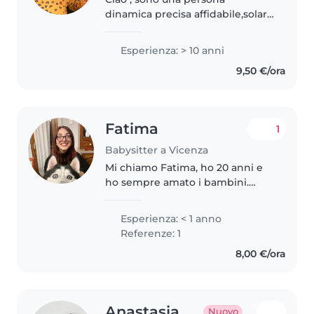
dinamica precisa affidabile,solare
di natura ,ho avuto la esperienza
con bambini ,anche sono
Esperienza: > 10 anni
mamma e piena di nipoini ,cosa
9,50 €/ora
posso dire ,amo bambini di più
perché..
Fatima
1
Babysitter a Vicenza
Mi chiamo Fatima, ho 20 anni e
ho sempre amato i bambini.
Stare con loro mi viene naturale
e mi dà molta soddisfazione. Ho
Esperienza: < 1 anno
già esperienza come babysitter:
Referenze: 1
per un anno mi sono presa..
8,00 €/ora
Anastasja
Nuovo