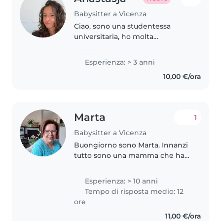
Babysitter a Vicenza
Ciao, sono una studentessa
universitaria, ho molta
esperienza con i bambini poiché
da diversi anni svolgo ripetizioni,
Esperienza: > 3 anni
lavoro in centri estivi e faccio la
10,00 €/ora
babysitter. Riesco ad urare..
Marta
1
Babysitter a Vicenza
Buongiorno sono Marta. Innanzi
tutto sono una mamma che ha
cresciuto due splendide figlie (
ora ventenni ). Mi occupo
Esperienza: > 10 anni
principalmente di bambini in
Tempo di risposta medio: 12
tenera età, ma ho avuto
ore
esperienza..
11,00 €/ora