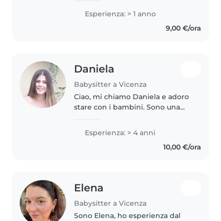
Quadri. Sono una persona molto
Esperienza: > 1 anno
solare ed attiva. Mi re do
9,00 €/ora
disponibile per prendermi cura
dei..
Daniela
Babysitter a Vicenza
Ciao, mi chiamo Daniela e adoro
stare con i bambini. Sono una
persona affidabile, paziente e
responsabile. Ho un fratello di 8
Esperienza: > 4 anni
anni di cui mi occupo per la
10,00 €/ora
maggior parte del tempo,..
Elena
Babysitter a Vicenza
Sono Elena, ho esperienza dal