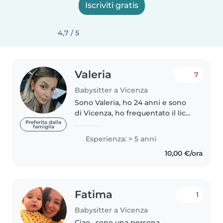
Iscriviti gratis
4,7 / 5
Valeria
7
Babysitter a Vicenza
Sono Valeria, ho 24 anni e sono
di Vicenza, ho frequentato il liceo
scientifico Quadri e sono laureata
Preferita dalla
famiglia
in lingue per il commercio
Esperienza: > 5 anni
internazionale presso l'Università
10,00 €/ora
di Verona, ho studiato..
Fatima
1
Babysitter a Vicenza
Ciao , sono una persona