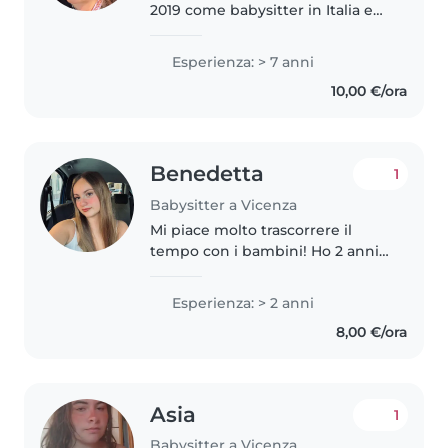
2019 come babysitter in Italia e
all'estero. Sono responsabile,
paziente e allegra. Amo stare con
Esperienza: > 7 anni
i bambini e spendere del tempo
10,00 €/ora
di qualità!
Benedetta
1
Babysitter a Vicenza
Mi piace molto trascorrere il
tempo con i bambini! Ho 2 anni
di esperienza con piccoli dai 2 in
su, amo leggere, fare lavoretti e
Esperienza: > 2 anni
inventare giochi. Offro supporto
8,00 €/ora
anche con animali..
Asia
1
Babysitter a Vicenza