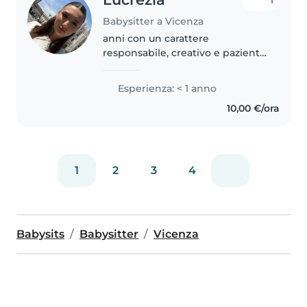
1
Babysitter a Vicenza
anni con un carattere
responsabile, creativo e paziente.
Parlo inglese, italiano e spagnolo
(fatto alle scuole medie).
Esperienza: < 1 anno
Possiedo esperienze lavorative
10,00 €/ora
precedenti, ho avuto infatti
modo..
1
2
3
4
Babysits
Babysitter
Vicenza