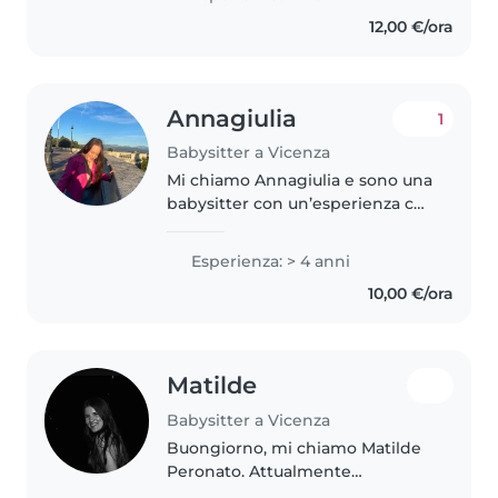
felicemente. Ho conseguito una
12,00 €/ora
laurea magistrale in Scienze..
Annagiulia
1
Babysitter a Vicenza
Mi chiamo Annagiulia e sono una
babysitter con un’esperienza che
abbraccia ogni fascia d’età, dai
neonati agli adolescenti.
Esperienza: > 4 anni
Esperienza con i neonati (0–12
10,00 €/ora
mesi) Il lavoro con i neonati..
Matilde
Babysitter a Vicenza
Buongiorno, mi chiamo Matilde
Peronato. Attualmente
frequento il liceo scientifico G.B.