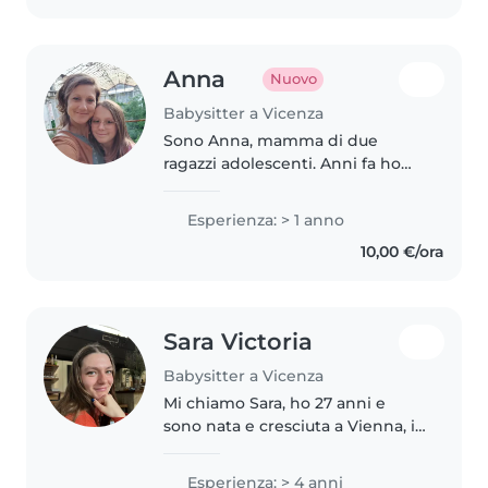
Anna
Nuovo
Babysitter a Vicenza
Sono Anna, mamma di due
ragazzi adolescenti. Anni fa ho
lavorato come babysitter
prendendomi cura di un
Esperienza: > 1 anno
bambino di due anni e mezzo e
10,00 €/ora
ho maturato esperienza nei
centri estivi con bambini..
Sara Victoria
Babysitter a Vicenza
Mi chiamo Sara, ho 27 anni e
sono nata e cresciuta a Vienna, in
Austria. Per amore mi sono
trasferita a Vicenza, dove vivo
Esperienza: > 4 anni