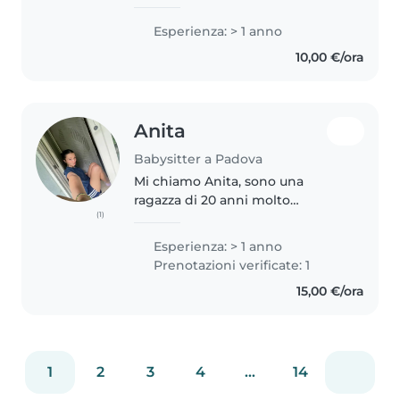
aiuto compiti e animatrice di
centri estivi. Sono disponibile a
Esperienza: > 1 anno
partire dal mese di settembre
10,00 €/ora
nei pomeriggi e/o sere,..
Anita
Babysitter a Padova
Mi chiamo Anita, sono una
ragazza di 20 anni molto
(1)
indipendente. Sono paziente
premurosa creativa ed empatica.
Esperienza: > 1 anno
Ho esperienza con i miei tre
Prenotazioni verificate: 1
nipoti e come babysitter a
15,00 €/ora
tempo pieno...
1
2
3
4
...
14