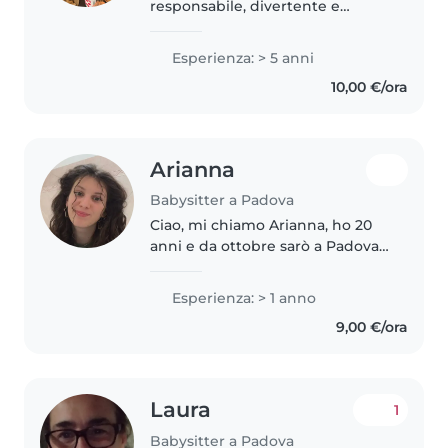
responsabile, divertente e
loquace con 5 anni di esperienza
nella cura di bambini di tutte le
Esperienza: > 5 anni
età. Mi piace leggere, fare
10,00 €/ora
lavoretti e giocare con i
bambini...
Arianna
Babysitter a Padova
Ciao, mi chiamo Arianna, ho 20
anni e da ottobre sarò a Padova
per seguire un corso di
illustrazione, dato che ho fatto il
Esperienza: > 1 anno
liceo artistico. Sono una ragazza
9,00 €/ora
molto tranquilla, gentile..
Laura
1
Babysitter a Padova