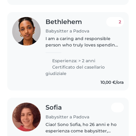
durante..
Bethlehem
2
Babysitter a Padova
I am a caring and responsible
person who truly loves spending
time with children and babies.
Even though I don't have
Esperienza: > 2 anni
professional babysitting
Certificato del casellario
experience yet, I am very
giudiziale
comfortable..
10,00 €/ora
Sofia
Babysitter a Padova
Ciao! Sono Sofia, ho 26 anni e ho
esperienza come babysitter,