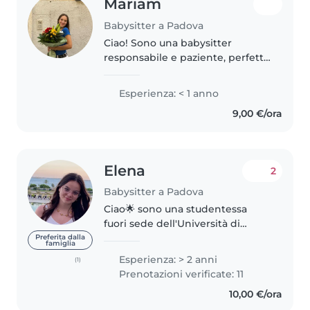
Mariam
Babysitter a Padova
Ciao! Sono una babysitter
responsabile e paziente, perfetta
per prendersi cura dei tuoi
bambini. Ho una formazione in
Esperienza: < 1 anno
servizi per la sanità e assistenza
9,00 €/ora
sociale e mi piace disegnare,..
Elena
2
Babysitter a Padova
Ciao🌟 sono una studentessa
fuori sede dell'Università di
Padova e cerco qualche lavoretto
Preferita dalla
famiglia
per mettere da parte qualche
Esperienza: > 2 anni
(1)
soldo per i miei studi. Ho un po'
Prenotazioni verificate: 11
di esperienza come babysitting,..
10,00 €/ora