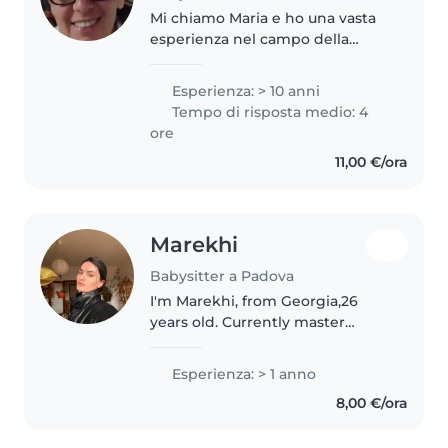
Mi chiamo Maria e ho una vasta
esperienza nel campo della
babysitting, avendo lavorato con
bambini di ogni età per oltre 10
Esperienza: > 10 anni
anni. Sono una persona
Tempo di risposta medio: 4
responsabile, paziente e
ore
fantasiosa,..
11,00 €/ora
Marekhi
Babysitter a Padova
I'm Marekhi, from Georgia,26
years old. Currently master
student in university of Padua,
on program of applied sciences
Esperienza: > 1 anno
to cultural heritage materials and
8,00 €/ora
sites. I have worked as a..