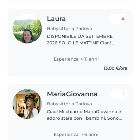
Laura
4
Babysitter a Padova
DISPONIBILE DA SETTEMBRE
2026 SOLO LE MATTINE Ciao!
Sono tata Laura, ho 38 anni e da
15 anni affianco le famiglie e mi
Esperienza: > 11 anni
occupo dei loro bambini in
13,00 €/ora
modo continuativo. Referenziata
e..
MariaGiovanna
1
Babysitter a Padova
Ciao! Mi chiamo MariaGiovanna e
adoro stare con i bambini. Sono
una ragazza solare, dolce e molto
paziente. Ho lavorato come
Esperienza: > 6 anni
babysitter per diversi anni,