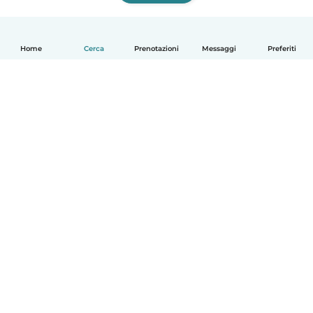
Home
Cerca
Prenotazioni
Messaggi
Preferiti
Italiano
Come funziona
Aiuto
Termini e privacy
Prezzi
Dati aziendali
Babysits per le aziende
Standard della community
© Babysits B.V.