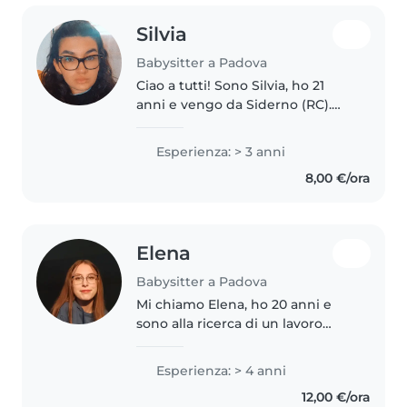
Silvia
Babysitter a Padova
Ciao a tutti! Sono Silvia, ho 21
anni e vengo da Siderno (RC).
Frequento il terzo anno di
Ingegneria a Padova da
Esperienza: > 3 anni
studentessa fuori sede. Cerco un
8,00 €/ora
lavoretto per poter essere un
po'..
Elena
Babysitter a Padova
Mi chiamo Elena, ho 20 anni e
sono alla ricerca di un lavoro
part-time. Sono disponibile a
occuparmi di bambini anche
Esperienza: > 4 anni
durante i weekend o le serate e a
12,00 €/ora
viaggiare con la famiglia