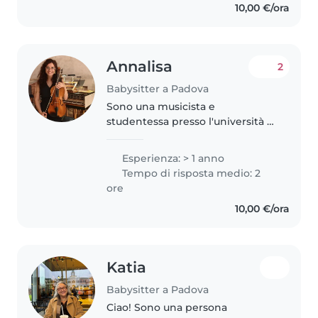
10,00 €/ora
occupandomi sia del gioco..
Annalisa
2
Babysitter a Padova
Sono una musicista e
studentessa presso l'università di
Padova. Adoro passare il tempo
con i bambini e stimolare la loro
Esperienza: > 1 anno
fantasia attraverso la musica, il
Tempo di risposta medio: 2
canto e piccoli laboratori..
ore
10,00 €/ora
Katia
Babysitter a Padova
Ciao! Sono una persona