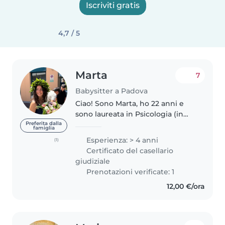
Iscriviti gratis
4,7 / 5
Marta
7
Babysitter a Padova
Ciao! Sono Marta, ho 22 anni e
sono laureata in Psicologia (in
lingua inglese) a Padova, dove
Preferita dalla
famiglia
sto frequentando la magistrale in
Esperienza: > 4 anni
(1)
Psicologia Clinica. Lavoro
Certificato del casellario
stabilmente come babysitter..
giudiziale
Prenotazioni verificate: 1
12,00 €/ora