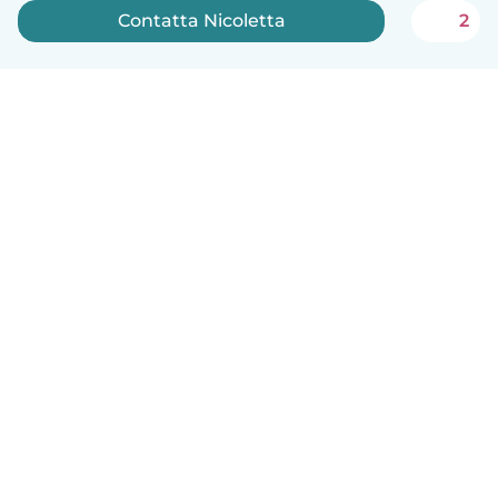
Contatta Nicoletta
2
Italiano
Come funziona
Aiuto
Termini e privacy
Prezzi
Dati aziendali
Babysits per le aziende
Standard della community