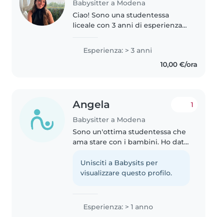
Babysitter a Modena
Ciao! Sono una studentessa
liceale con 3 anni di esperienza
nella cura di bambini dai 3 ai 10
anni. Mi piace leggere, fare
Esperienza: > 3 anni
lavoretti e giocare con i bambini.
10,00 €/ora
Sono anche a mio agio..
Angela
1
Babysitter a Modena
Sono un'ottima studentessa che
ama stare con i bambini. Ho dato
ripetizioni come volontaria e
privatista dopo che uno dei
Unisciti a Babysits per
ragazzi ha trovato il mio aiuto
visualizzare questo profilo.
così utile da chiedere alla..
Esperienza: > 1 anno