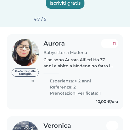
Iscriviti gratis
4,7 / 5
Aurora
11
Babysitter a Modena
Ciao sono Aurora Alfieri Ho 37
anni e abito a Modena ho fatto la
baby-sitter nel mio paese di
Preferita dalla
famiglia
origine quale il Molise e ho
Esperienza: > 2 anni
(1)
lavorato a Modena nelle scuole
Referenze: 2
sono molto socievole li faccio..
Prenotazioni verificate: 1
10,00 €/ora
Veronica