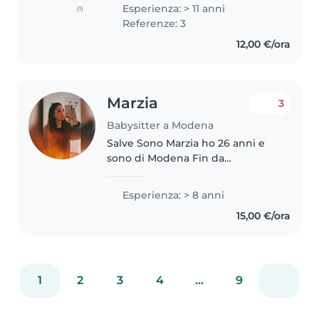
30nnale qualifica e diploma
Esperienza: > 11 anni
(1)
magistrale. Sono una persona
Referenze: 3
affidabile, seria, competente e
12,00 €/ora
referenziata...
Marzia
3
Babysitter a Modena
Salve Sono Marzia ho 26 anni e
sono di Modena Fin da
giovanissima ho scoperto la mia
passione per il mondo
Esperienza: > 8 anni
dell'infanzia. Ho iniziato a
15,00 €/ora
lavorare con i bambini all'età di
14 anni, occupandomi..
1
2
3
4
...
9