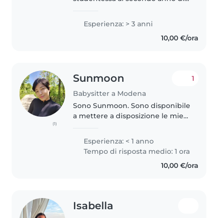
comunicazione all’unimore.
cerco un lavoro come babysitter
Esperienza: > 3 anni
e posso svolgere diverse
10,00 €/ora
faccende. ho la certificazione c1..
Sunmoon
1
Babysitter a Modena
Sono Sunmoon. Sono disponibile
a mettere a disposizione le mie
(1)
referenze. Ho una grande
passione per i bambini e adoro
Esperienza: < 1 anno
trascorrere del tempo con loro.
Tempo di risposta medio: 1 ora
Posso aiutarli ad imparare
10,00 €/ora
l'inglese..
Isabella