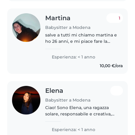
Martina
1
Babysitter a Modena
salve a tutti mi chiamo martina e
ho 26 anni, e mi piace fare la
babysitter. perché adoro stare a
contatto con i bambini e ho
Esperienza: < 1 anno
molto istinto materno e lo
10,00 €/ora
notano subito chi mi conosce...
Elena
Babysitter a Modena
Ciao! Sono Elena, una ragazza
solare, responsabile e creativa,
alla ricerca della sua prima
esperienza come babysitter. Ho
Esperienza: < 1 anno
un diploma di liceo scientifico e