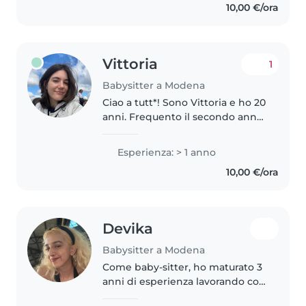
10,00 €/ora
sono abituata a gestire..
Vittoria
1
Babysitter a Modena
Ciao a tutt*! Sono Vittoria e ho 20
anni. Frequento il secondo anno
di giurisprudenza a Modena.
Cerco un lavoro da babysitter A
Esperienza: > 1 anno
CHIAMATA o A GIORNI FISSI per
10,00 €/ora
tutta quasi tutta l'estate...
Devika
Babysitter a Modena
Come baby-sitter, ho maturato 3
anni di esperienza lavorando con
bambini di tutte le età, da