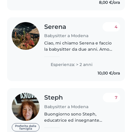
8,00 €/ora
Serena
4
Babysitter a Modena
Ciao, mi chiamo Serena e faccio
la babysitter da due anni. Amo
passare il tempo con i bambini,
giocare con loro e aiutarli a
Esperienza: > 2 anni
crescere in un ambiente sereno
10,00 €/ora
e divertente. Sono una persona..
Steph
7
Babysitter a Modena
Buongiorno sono Steph,
educatrice ed insegnante
bilingue inglese con esperienza
Preferita dalla
famiglia