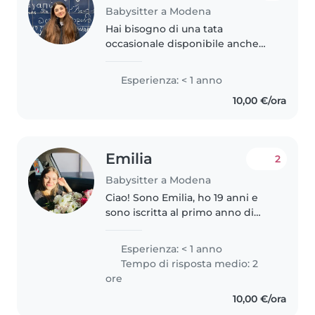
Babysitter a Modena
Hai bisogno di una tata
occasionale disponibile anche
nel weekend? Ciao, sono
Veronica una ragazza di 19 anni e
Esperienza: < 1 anno
frequento il quinto anno di liceo
10,00 €/ora
linguistico, dove studio inglese,..
Emilia
2
Babysitter a Modena
Ciao! Sono Emilia, ho 19 anni e
sono iscritta al primo anno di
economia a Ca' Foscari. Sono una
persona solare e mi piacciono
Esperienza: < 1 anno
molto i bambini. Sono
Tempo di risposta medio: 2
disponibile come babysitter al
ore
pomeriggio..
10,00 €/ora