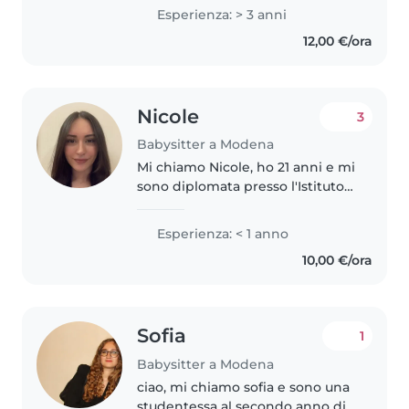
neonati a teenager. Sono una
Esperienza: > 3 anni
persona responsabile, creativa
12,00 €/ora
ed empatica. Parlo
fluentemente..
Nicole
3
Babysitter a Modena
Mi chiamo Nicole, ho 21 anni e mi
sono diplomata presso l'Istituto
Professionale Socio-Sanitario. In
passato ho lavorato per tre mesi
Esperienza: < 1 anno
come educatrice in un asilo nido,
10,00 €/ora
un'esperienza..
Sofia
1
Babysitter a Modena
ciao, mi chiamo sofia e sono una
studentessa al secondo anno di