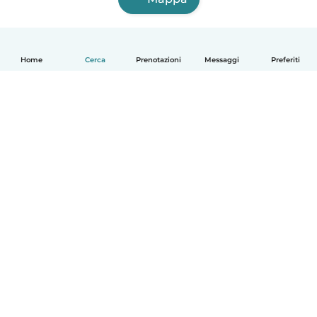
Home
Cerca
Prenotazioni
Messaggi
Preferiti
Italiano
Come funziona
Aiuto
Termini e privacy
Prezzi
Dati aziendali
Babysits per le aziende
Standard della community