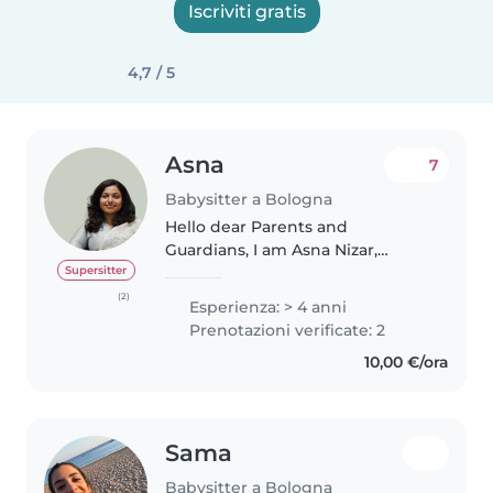
Iscriviti gratis
4,7 / 5
Asna
7
Babysitter a Bologna
Hello dear Parents and
Guardians, I am Asna Nizar,
currently a Masters student at
Supersitter
the Physics department in
(2)
Esperienza: > 4 anni
Unibo. I love spending time with
Prenotazioni verificate: 2
kids. I have 4+ yrs experience
10,00 €/ora
with childcare..
Sama
Babysitter a Bologna