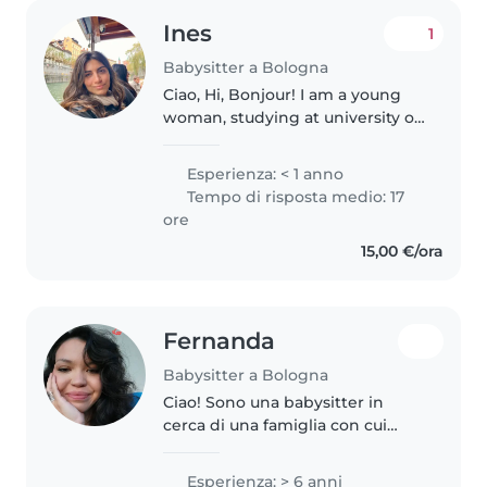
Ines
1
Babysitter a Bologna
Ciao, Hi, Bonjour! I am a young
woman, studying at university of
Bologna in visual arts and hold a
bachelor's degree in art history. I
Esperienza: < 1 anno
like spending time with children
Tempo di risposta medio: 17
as they spread..
ore
15,00 €/ora
Fernanda
Babysitter a Bologna
Ciao! Sono una babysitter in
cerca di una famiglia con cui
condividere la mia passione per
l'arte e l'educazione. Ho 6 anni di
Esperienza: > 6 anni