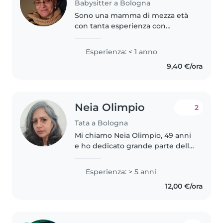
Babysitter a Bologna
Sono una mamma di mezza età
con tanta esperienza con
bambini di tutte le età, dai
neonati agli adolescenti. Sono
Esperienza: < 1 anno
divertente, amichevole e
9,40 €/ora
paziente, e amo leggere storie e
giocare con..
Neia Olimpio
2
Tata a Bologna
Mi chiamo Neia Olimpio, 49 anni
e ho dedicato grande parte della
mia vita alla cura dei bambini
durante tanti anni in
Esperienza: > 5 anni
collaborazione con
12,00 €/ora
Organizzazione non
Governamentali in vari paesi...