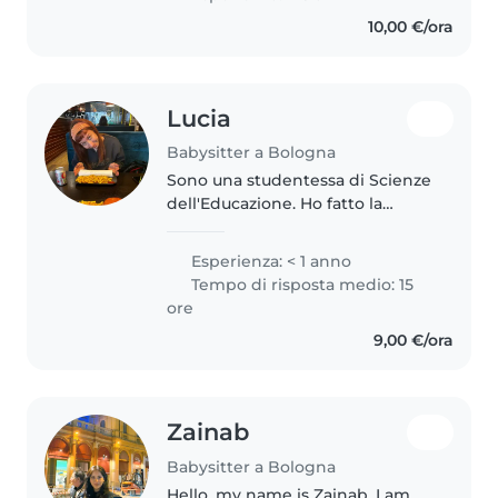
esperienza con bambini dai 2 ai
10,00 €/ora
10 anni e mi piace molto..
Lucia
Babysitter a Bologna
Sono una studentessa di Scienze
dell'Educazione. Ho fatto la
ragazza alla pari in Germania tra
settembre 2023 e gennaio 2024,
Esperienza: < 1 anno
con due bambini gemelli di 5
Tempo di risposta medio: 15
anni. Quest'anno ho anche..
ore
9,00 €/ora
Zainab
Babysitter a Bologna
Hello, my name is Zainab. I am