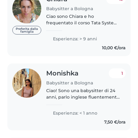
Babysitter a Bologna
Ciao sono Chiara e ho
frequentato il corso Tata System
di primo e secondo livello nel
Preferita dalla
famiglia
2009, ho cominciato a fare la
Esperienza: > 9 anni
baby sitter dal 2010 e sono molto
10,00 €/ora
portata a giocare con i bambini,..
Monishka
1
Babysitter a Bologna
Ciao! Sono una babysitter di 24
anni, parlo inglese fluentemente
e sto imparando l’italiano. Ho una
laurea in Scienze dell’Ospitalità e
Esperienza: < 1 anno
sono una persona paziente,
7,50 €/ora
amichevole e responsabile. Mi..