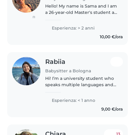
Hello! My name is Sama and I am
a 26-year-old Master's student at
(1)
the University of Bologna
(UNIBO). I am a responsible,
Esperienza: > 2 anni
caring, and patient person who
10,00 €/ora
truly enjoys spending time with..
Rabiia
Babysitter a Bologna
Hi! I’m a university student who
speaks multiple languages and
loves spending time with kids.
I’m responsible, caring, and
Esperienza: < 1 anno
patient, and I grew up helping
9,00 €/ora
take care of my two little..
Chiara
13