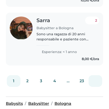
10,00 €/ora
bambini e in questi mesi..
Sarra
2
Babysitter a Bologna
Sono una ragazza di 20 anni
responsabile e paziente con
passione per il lavoro con i
bambini, capace di creare un
Esperienza: < 1 anno
rapporto di fiducia e affetto, sono
8,00 €/ora
disponibile anche con aiuto
compiti,..
1
2
3
4
...
23
Babysits
Babysitter
Bologna