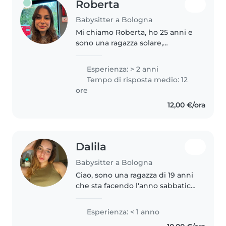
Roberta
Babysitter a Bologna
Mi chiamo Roberta, ho 25 anni e
sono una ragazza solare,
responsabile e paziente. Sono
laureata in Scienze e Lingue per
Esperienza: > 2 anni
la Comunicazione e ho appena
Tempo di risposta medio: 12
concluso la laurea magistrale in..
ore
12,00 €/ora
Dalila
Babysitter a Bologna
Ciao, sono una ragazza di 19 anni
che sta facendo l'anno sabbatico
e nel frattempo studia e pratica
sport agonistico. Sono una
Esperienza: < 1 anno
persona che ama stare con i