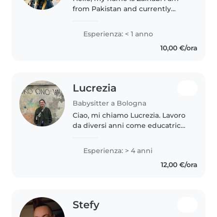
from Pakistan and currently
living in Italy as a student. I am
responsible, caring, and very
Esperienza: < 1 anno
patient with children. I have
10,00 €/ora
experience taking care of..
Lucrezia
Babysitter a Bologna
Ciao, mi chiamo Lucrezia. Lavoro
da diversi anni come educatrice
professionale in cooperativa e
come tecnico ABA (RBT),
Esperienza: > 4 anni
occupandomi quotidianamente
12,00 €/ora
di bambini e ragazzi con bisogni..
Stefy