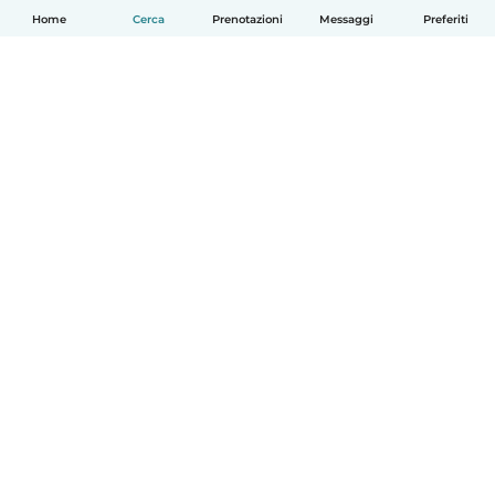
Home
Cerca
Prenotazioni
Messaggi
Preferiti
Italiano
Come funziona
Aiuto
Termini e privacy
Prezzi
Dati aziendali
Babysits per le aziende
Standard della community
© Babysits B.V.