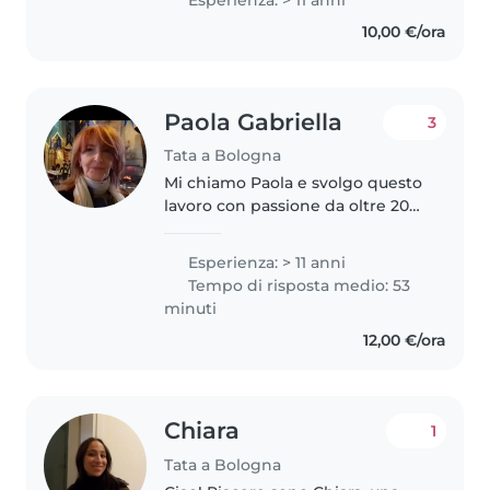
disostruzione pediatrica. Abito in
10,00 €/ora
zona Bolognina, mi sposto in
bici..
Paola Gabriella
3
Tata a Bologna
Mi chiamo Paola e svolgo questo
lavoro con passione da oltre 20
anni, in Italia e all’estero. nlmlHo
avuto l’onore di affiancare
Esperienza: > 11 anni
diverse famiglie italiane, anche
Tempo di risposta medio: 53
in contesti internazionali..
minuti
12,00 €/ora
Chiara
1
Tata a Bologna