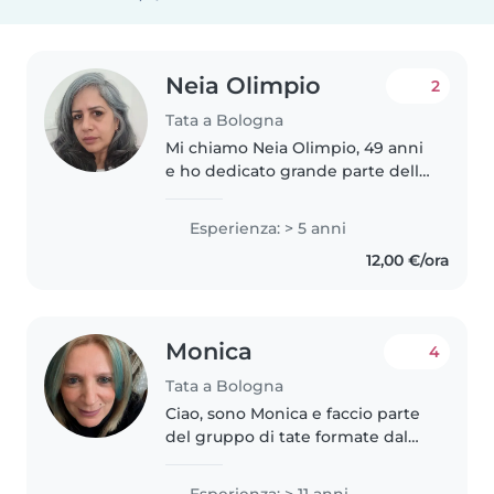
Neia Olimpio
2
Tata a Bologna
Mi chiamo Neia Olimpio, 49 anni
e ho dedicato grande parte della
mia vita alla cura dei bambini
durante tanti anni in
Esperienza: > 5 anni
collaborazione con
12,00 €/ora
Organizzazione non
Governamentali in vari paesi...
Monica
4
Tata a Bologna
Ciao, sono Monica e faccio parte
del gruppo di tate formate dal
Comune di Bologna. 15anni di
esperienza Corso di
Esperienza: > 11 anni