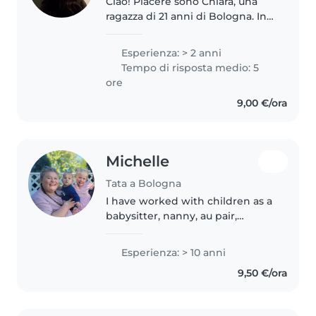
Ciao! Piacere sono Chiara, una
ragazza di 21 anni di Bologna. In
questo momento sto studiando
psicologia a padova. In generale
Esperienza: > 2 anni
sono una persona molto solare,
Tempo di risposta medio: 5
tranquilla, innamorata..
ore
9,00 €/ora
Michelle
Tata a Bologna
I have worked with children as a
babysitter, nanny, au pair,
children's ministry leader, auntie,
and for 5 years, as a mama. I have
Esperienza: > 10 anni
a 1 year old son and 5 year old
9,50 €/ora
daughter. I have..