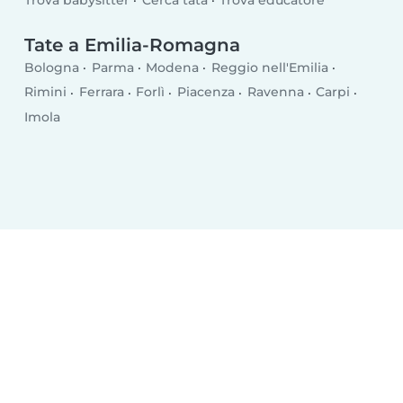
Trova babysitter
Cerca tata
Trova educatore
Tate a Emilia-Romagna
Bologna
Parma
Modena
Reggio nell'Emilia
Rimini
Ferrara
Forlì
Piacenza
Ravenna
Carpi
Imola