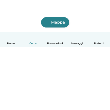
Mappa
Home
Cerca
Prenotazioni
Messaggi
Preferiti
Italiano
Come funziona
Aiuto
Termini e privacy
Prezzi
Dati aziendali
Babysits per le aziende
Standard della community