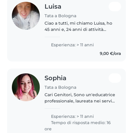
Luisa
Tata a Bologna
Ciao a tutti, mi chiamo Luisa, ho
45 anni e, 24 anni di attività
come tata per bimbi in fasce
0_3anni...amo questo bellissimo
Esperienza: > 11 anni
lavoro che mi sorprende sempre
9,00 €/ora
di più, con bimbi piccoli..
Sophia
Tata a Bologna
Cari Genitori, Sono un'educatrice
professionale, laureata nei servizi
per l'infanzia 0-6. Ho accumulato
diversi tipi di esperienze dal
Esperienza: > 11 anni
volontariato negli ospedali o
Tempo di risposta medio: 16
all'estero come..
ore