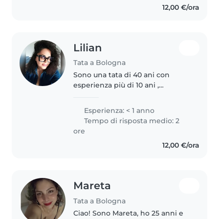
12,00 €/ora
Lilian
Tata a Bologna
Sono una tata di 40 ani con
esperienza più di 10 ani ,
specializzata . Sono ralegrile,
divertente e paziente, e ho una
Esperienza: < 1 anno
formazione come baby sitter.
Tempo di risposta medio: 2
Parlo solo italiano e português...
ore
12,00 €/ora
Mareta
Tata a Bologna
Ciao! Sono Mareta, ho 25 anni e