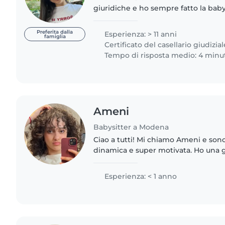
giuridiche e ho sempre fatto la baby
arrotondare un po'. Ho iniziato a 15 an
un'amica di mia mamma...
Preferita dalla
Esperienza: > 11 anni
famiglia
Certificato del casellario giudizial
Tempo di risposta medio: 4 minu
Ameni
Babysitter a Modena
Ciao a tutti! Mi chiamo Ameni e sono
dinamica e super motivata. Ho una 
per lo sport, che mi insegna ogni g
dell'impegno,..
Esperienza: < 1 anno