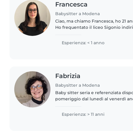
Francesca
Babysitter a Modena
Ciao, ma chiamo Francesca, ho 21 an
Ho frequentato il liceo Sigonio indi
mi sono laureata nel 2022 con 94. Pr
quest'ultimo ho..
Esperienza: < 1 anno
Fabrizia
Babysitter a Modena
Baby sitter seria e referenziata disp
pomeriggio dal lunedì al venerdì an
continuato. Ho esperienza ventenna
bambini da 0 a 6 anni e..
Esperienza: > 11 anni