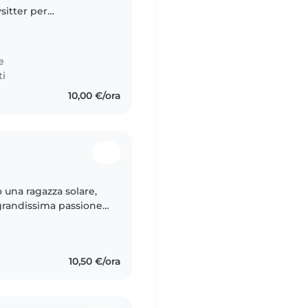
sitter per
ni con le figlie di
e
ti
10,00 €/ora
 una ragazza solare,
grandissima passione
iorno l'importanza
10,50 €/ora