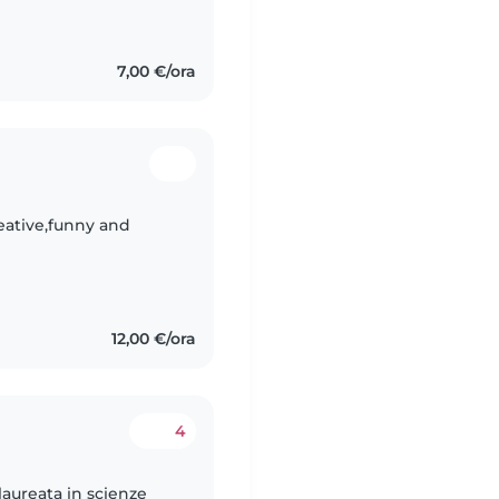
himica. Mi ritengo una
7,00 €/ora
eative,funny and
12,00 €/ora
4
laureata in scienze