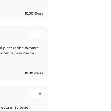
10,00 €/ora
1
mi piacerebbe lavorare
ambini e prendermi
, paziente,
10,00 €/ora
9
reata in Scienze