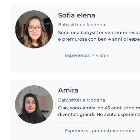
Sofia elena
Babysitter a Modena
Sono una babysitter ventenne resp
e premurosa con ben 4 anni di espe
bambini di tutte le età, dai neonati 
fluentemente..
Esperienza: > 4 anni
Amira
Babysitter a Modena
Ciao, sono Amira, ho 45 anni, sono m
diventati grandi. Ho avuto esperienz
di babysitting per tre anni, in due fa
disponibilità..
Esperienza: general.experience.