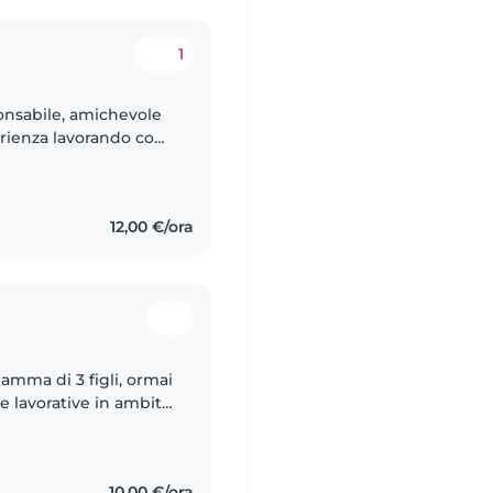
1
onsabile, amichevole
rienza lavorando con
agli adolescenti. Parlo
12,00 €/ora
amma di 3 figli, ormai
e lavorative in ambito
miglie differenti. Ho
10,00 €/ora