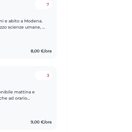
7
ni e abito a Modena.
rizzo scienze umane, e
oprio grazie a
8,00 €/ora
3
onibile mattina e
che ad orario
le soprattutto con
9,00 €/ora