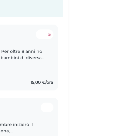
5
. Per oltre 8 anni ho
 bambini di diversa
ho visti crescere e
15,00 €/ora
embre inizierò il
dena,