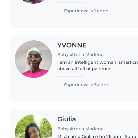
specializzandomi nell'indirizzo di c
persona gentile e premurosa...
Esperienza: < 1 anno
YVONNE
Babysitter a Modena
I am an intelligent woman, smart,cr
above all full of patience.
Esperienza: > 3 anni
Giulia
Babysitter a Modena
Mi chiamo Giulia e ho 26 anni. Sono 