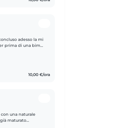
concluso adesso la mi
ter prima di una bimba
li ho tenuti in orari
10,00 €/ora
 con una naturale
 già maturato
i di diverse fasce