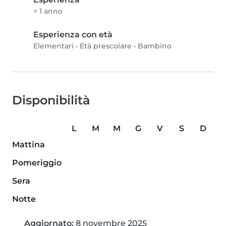
> 1 anno
Esperienza con età
Elementari
•
Età prescolare
•
Bambino
Disponibilità
L
M
M
G
V
S
D
Mattina
Pomeriggio
Sera
Notte
Aggiornato:
8 novembre 2025