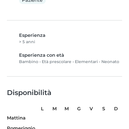
Paziente
Esperienza
> 5 anni
Esperienza con età
Bambino
•
Età prescolare
•
Elementari
•
Neonato
Disponibilità
L
M
M
G
V
S
D
Mattina
Pomeriggio