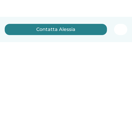
Contatta Alessia
Italiano
Come funziona
Aiuto
Termini e privacy
Prezzi
Dati aziendali
Babysits per le aziende
Standard della community