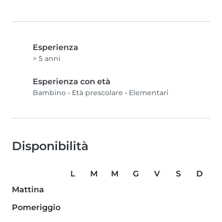
Esperienza
> 5 anni
Esperienza con età
Bambino
•
Età prescolare
•
Elementari
Disponibilità
L
M
M
G
V
S
D
Mattina
Pomeriggio