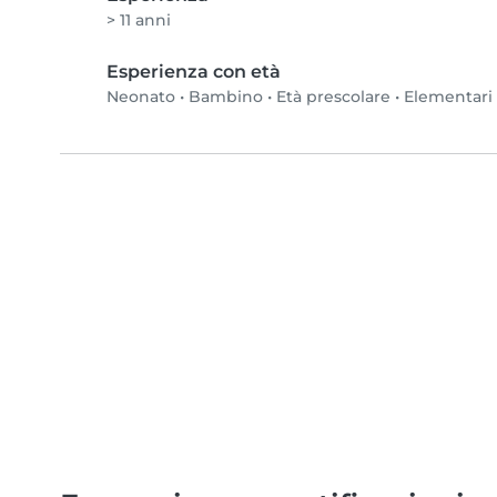
> 11 anni
Esperienza con età
Neonato
•
Bambino
•
Età prescolare
•
Elementari