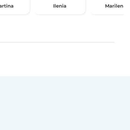
artina
Ilenia
Marilena