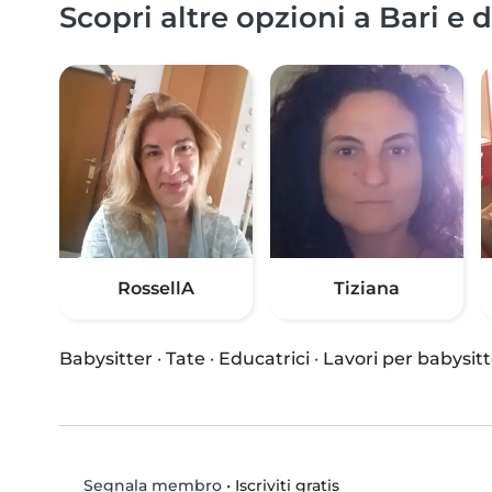
Scopri altre opzioni a Bari e 
RossellA
Tiziana
Babysitter
·
Tate
·
Educatrici
·
Lavori per babysitt
•
Iscriviti gratis
Segnala membro