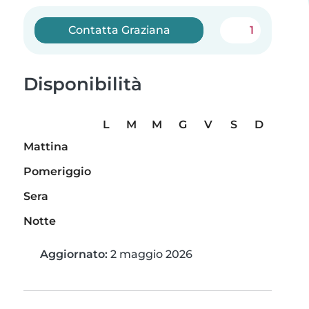
Contatta Graziana
1
Disponibilità
L
M
M
G
V
S
D
Mattina
Pomeriggio
Sera
Notte
Aggiornato:
2 maggio 2026