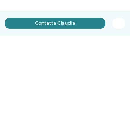
Contatta Claudia
Italiano
Come funziona
Aiuto
Termini e privacy
Prezzi
Dati aziendali
Babysits per le aziende
Standard della community