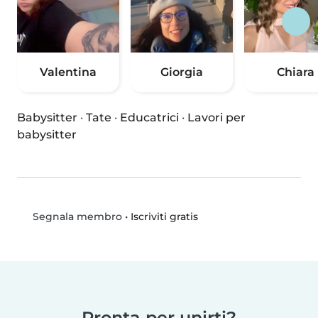
Valentina
Giorgia
Chiara
Babysitter
·
Tate
·
Educatrici
·
Lavori per
babysitter
•
Iscriviti gratis
Segnala membro
Pronta per unirti?