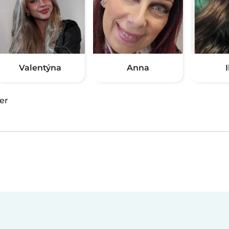
Valentýna
Anna
I
er