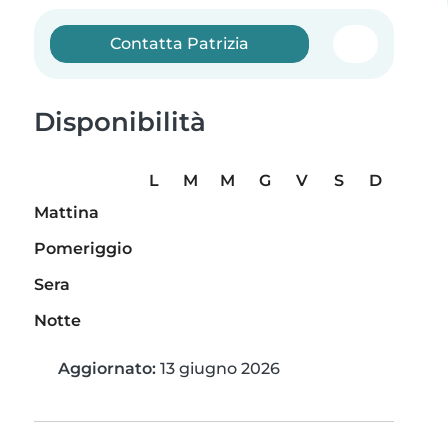
Contatta Patrizia
Disponibilità
L
M
M
G
V
S
D
Mattina
Pomeriggio
Sera
Notte
Aggiornato:
13 giugno 2026