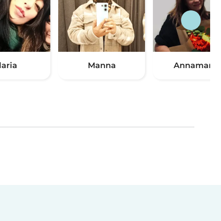
laria
Manna
Annamaria