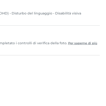
(ADHD)
•
Disturbo del linguaggio
•
Disabilità visiva
letato i controlli di verifica della foto.
Per saperne di più