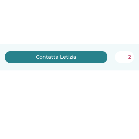
Contatta Letizia
2
Italiano
Come funziona
Aiuto
Termini e privacy
Prezzi