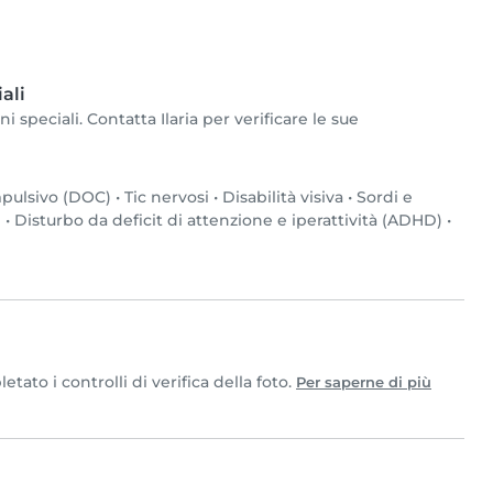
ali
i speciali. Contatta Ilaria per verificare le sue
mpulsivo (DOC)
•
Tic nervosi
•
Disabilità visiva
•
Sordi e
)
•
Disturbo da deficit di attenzione e iperattività (ADHD)
•
ato i controlli di verifica della foto.
Per saperne di più