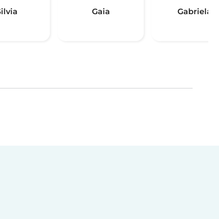
ilvia
Gaia
Gabriela
(