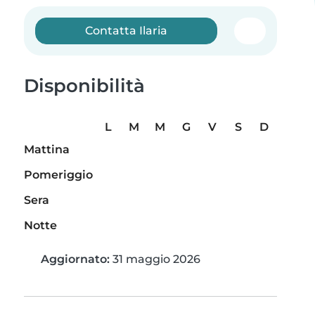
Contatta Ilaria
Disponibilità
L
M
M
G
V
S
D
Mattina
Pomeriggio
Sera
Notte
Aggiornato:
31 maggio 2026