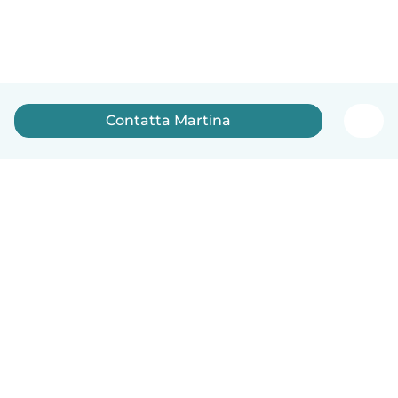
Contatta Martina
Italiano
Come funziona
Aiuto
Termini e privacy
Prezzi
Dati aziendali
Babysits per le aziende