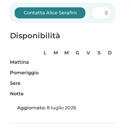
Contatta Alice Serafini
2
Disponibilità
L
M
M
G
V
S
D
Mattina
Pomeriggio
Sera
Notte
Aggiornato:
8 luglio 2026