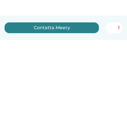
Contatta Meery
1
Italiano
Come funziona
Aiuto
Termini e privacy
Prezzi
Dati aziendali
Babysits per le aziende
Standard della community