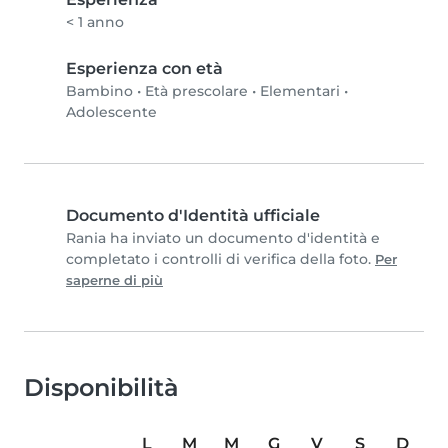
< 1 anno
Esperienza con età
Bambino
•
Età prescolare
•
Elementari
•
Adolescente
Documento d'Identità ufficiale
Rania ha inviato un documento d'identità e
completato i controlli di verifica della foto.
Per
saperne di più
Disponibilità
L
M
M
G
V
S
D