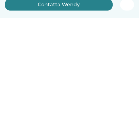
Contatta Wendy
Italiano
Come funziona
Aiuto
Termini e privacy
Prezzi
Dati aziendali
Babysits per le aziende
Standard della community