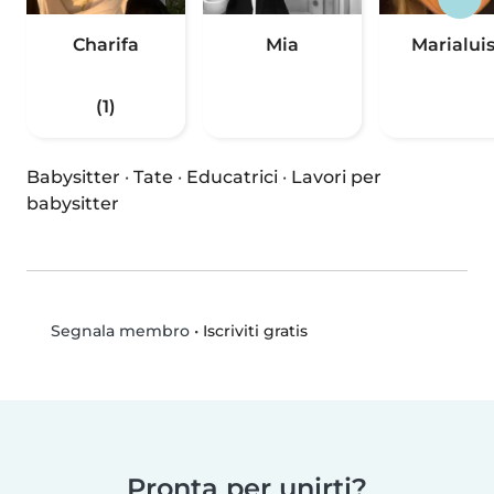
Charifa
Mia
Marialui
(1)
Babysitter
·
Tate
·
Educatrici
·
Lavori per
babysitter
•
Iscriviti gratis
Segnala membro
Pronta per unirti?