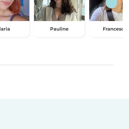
laria
Pauline
Francesca