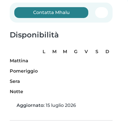
Contatta Mhalu
Disponibilità
L
M
M
G
V
S
D
Mattina
Pomeriggio
Sera
Notte
Aggiornato:
15 luglio 2026