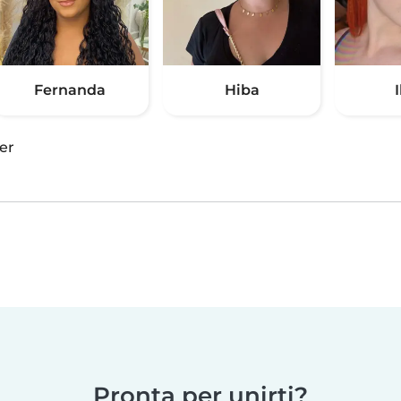
Fernanda
Hiba
I
er
Pronta per unirti?