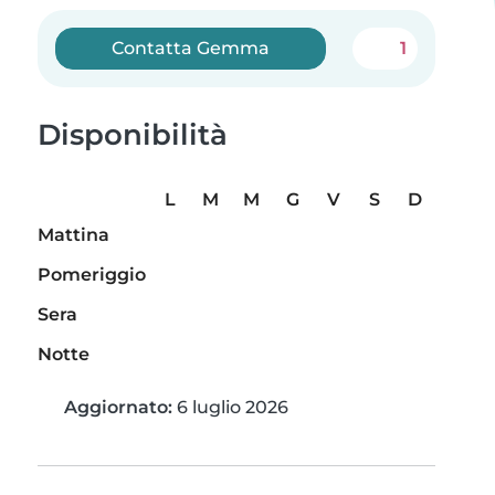
Contatta Gemma
1
Disponibilità
L
M
M
G
V
S
D
Mattina
Pomeriggio
Sera
Notte
Aggiornato:
6 luglio 2026