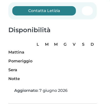
Contatta Letizia
Disponibilità
L
M
M
G
V
S
D
Mattina
Pomeriggio
Sera
Notte
Aggiornato:
7 giugno 2026